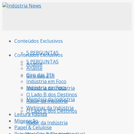
Conteúdos Exclusivos
5 PERGUNTAS
Conteúdos Exclusivos
5 PERGUNTAS
Análise
Análise
Giro das 21h
Giro das 21h
Indústria em Foco
Indústria em Foco
Memória da Indústria
O Lado B dos Destinos
Memória da Indústria
Radar da Indústria
Webinar da Indústria
O Lado B dos Destinos
Leitura Rápida
Mineração
Radar da Indústria
Papel & Celulose