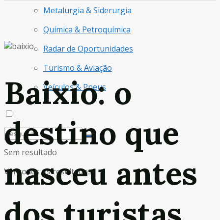
Metalurgia & Siderurgia
Química & Petroquímica
Radar de Oportunidades
Turismo & Aviação
Baixio: o
Veículos & Pneus
destino que
Sem resultado
nasceu antes
Ver todos os resultados
dos turistas