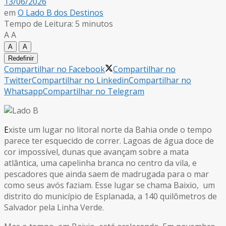
13/06/2026
em
O Lado B dos Destinos
Tempo de Leitura: 5 minutos
A
A
A
A
Redefinir
Compartilhar no Facebook
Compartilhar no
Twitter
Compartilhar no Linkedin
Compartilhar no
Whatsapp
Compartilhar no Telegram
E
xiste um lugar no litoral norte da Bahia onde o tempo
parece ter esquecido de correr. Lagoas de água doce de
cor impossível, dunas que avançam sobre a mata
atlântica, uma capelinha branca no centro da vila, e
pescadores que ainda saem de madrugada para o mar
como seus avós faziam. Esse lugar se chama Baixio, um
distrito do município de Esplanada, a 140 quilômetros de
Salvador pela Linha Verde.