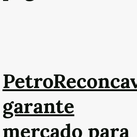
PetroReconca
garante
mercado para