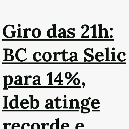
Giro das 21h:
BC corta Selic
para 14%,
Ideb atinge
recorde e