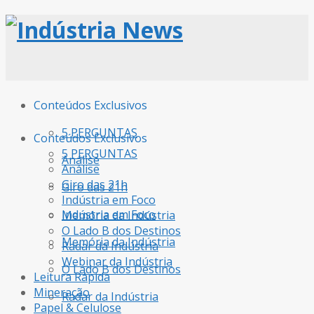
Indústria N
Conteúdos Exclusivos
5 PERGUNTAS
Conteúdos Exclusivos
5 PERGUNTAS
Análise
Análise
Giro das 21h
Giro das 21h
Indústria em Foco
Indústria em Foco
Memória da Indústria
O Lado B dos Destinos
Memória da Indústria
Radar da Indústria
Webinar da Indústria
O Lado B dos Destinos
Leitura Rápida
Mineração
Radar da Indústria
Papel & Celulose