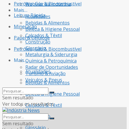
Petróleo, Gás & Biocombustível
Webinar da Indústria
Mais…
Leitura Rápida
Atualidades
Bebidas & Alimentos
Mineração
Beleza & Higiene Pessoal
Calçados & Têxtil
Papel & Celulose
Construção
Glossário
Petróleo, Gás & Biocombustível
Metalurgia & Siderurgia
Mais…
Química & Petroquímica
Radar de Oportunidades
Atualidades
Turismo & Aviação
Veículos & Pneus
Bebidas & Alimentos
Beleza & Higiene Pessoal
Sem resultado
Ver todos os resultados
Calçados & Têxtil
Construção
Sem resultado
Glossário