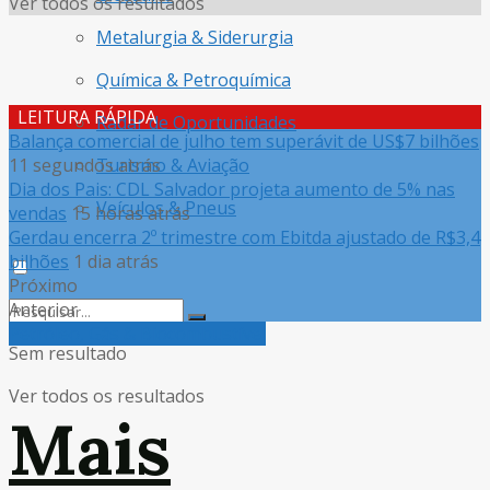
Ver todos os resultados
Metalurgia & Siderurgia
Química & Petroquímica
LEITURA RÁPIDA
Radar de Oportunidades
Balança comercial de julho tem superávit de US$7 bilhões
11 segundos atrás
Turismo & Aviação
Dia dos Pais: CDL Salvador projeta aumento de 5% nas
Veículos & Pneus
vendas
15 horas atrás
Gerdau encerra 2º trimestre com Ebitda ajustado de R$3,4
bilhões
1 dia atrás
Próximo
Anterior
Petróleo, Gás & Biocombustível
Sem resultado
Ver todos os resultados
Mais