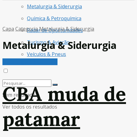
Metalurgia & Siderurgia
Química & Petroquímica
Capa
Categoria
Metalurgia & Siderurgia
Radar de Oportunidades
Metalurgia & Siderurgia
Turismo & Aviação
Veículos & Pneus
Metalurgia & Siderurgia
CBA muda de
Sem resultado
Ver todos os resultados
patamar