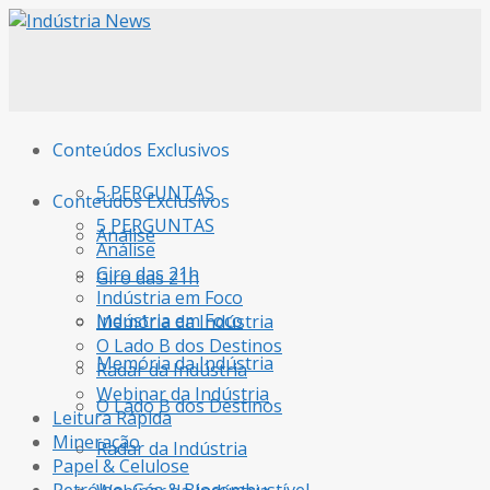
Conteúdos Exclusivos
5 PERGUNTAS
Conteúdos Exclusivos
5 PERGUNTAS
Análise
Análise
Giro das 21h
Giro das 21h
Indústria em Foco
Indústria em Foco
Memória da Indústria
O Lado B dos Destinos
Memória da Indústria
Radar da Indústria
Webinar da Indústria
O Lado B dos Destinos
Leitura Rápida
Mineração
Radar da Indústria
Papel & Celulose