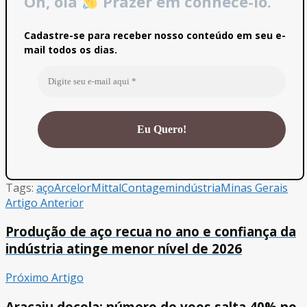
Oh, olá
Prazer em conhecê-lo.
Cadastre-se para receber nosso conteúdo em seu e-
mail todos os dias.
Tags:
aço
ArcelorMittal
Contagem
indústria
Minas Gerais
Artigo Anterior
Produção de aço recua no ano e confiança da
indústria atinge menor nível de 2026
Próximo Artigo
Aracaju decola: número de voos salta 40% no