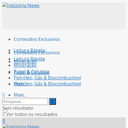
Conteúdos Exclusivos
Leitura Rápida
Conteúdos Exclusivos
Leitura Rápida
Mineração
Mineração
Papel & Celulose
Papel & Celulose
Petróleo, Gás & Biocombustível
Petróleo, Gás & Biocombustível
Mais…
Mais…
Sem resultado
Ver todos os resultados