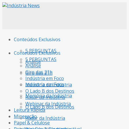
Conteúdos Exclusivos
5 PERGUNTAS
Conteúdos Exclusivos
5 PERGUNTAS
Análise
Análise
Giro das 21h
Giro das 21h
Indústria em Foco
Indústria em Foco
Memória da Indústria
O Lado B dos Destinos
Memória da Indústria
Radar da Indústria
Webinar da Indústria
O Lado B dos Destinos
Leitura Rápida
Mineração
Radar da Indústria
Papel & Celulose