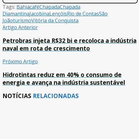
Tags:
Bahia
café
Chapada
Chapada
Diamantina
Jacobina
Lençóis
Rio de Contas
São
João
turismo
Vitória da Conquista
Artigo Anterior
Petrobras injeta R$32 bi e recoloca a indústria
naval em rota de crescimento
Próximo Artigo
Hidrotintas reduz em 40% o consumo de
energia e avança na indústria sustentável
NOTÍCIAS
RELACIONADAS