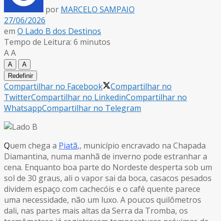
por
MARCELO SAMPAIO
27/06/2026
em
O Lado B dos Destinos
Tempo de Leitura: 6 minutos
A
A
A
A
Redefinir
Compartilhar no Facebook
Compartilhar no
Twitter
Compartilhar no Linkedin
Compartilhar no
Whatsapp
Compartilhar no Telegram
Q
uem chega a
Piatã
,, município encravado na Chapada
Diamantina, numa manhã de inverno pode estranhar a
cena. Enquanto boa parte do Nordeste desperta sob um
sol de 30 graus, ali o vapor sai da boca, casacos pesados
dividem espaço com cachecóis e o café quente parece
uma necessidade, não um luxo. A poucos quilômetros
dali, nas partes mais altas da Serra da Tromba, os