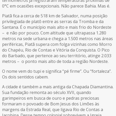
termômetros já registraram temperaturas próximas de
0°C em ocasiões excepcionais. Não parece Bahia. Mas é.
Piatã fica a cerca de 518 km de Salvador, numa posição
privilegiada de platô entre as serras da Tromba e da
Santana. É o município mais alto e mais frio do Nordeste
– e não por pouco. Com altitude que ultrapassa 1.280
metros na sede urbana e chega a 1.500 metros nas áreas
periféricas, Piatã supera com folga vizinhas como Morro
do Chapéu, Rio de Contas e Vitória da Conquista. O Pico
do Barbado, que pertence ao seu território, atinge 2.033
metros – o ponto mais alto de toda a região Nordeste.
O nome vem do tupi e significa “pé firme”. Ou “fortaleza”.
Os dois sentidos cabem.
A cidade é também a mais antiga da Chapada Diamantina.
Sua fundação remonta ao século XVII, quando
garimpeiros em busca de ouro e pedras preciosas
formaram o povoado de Bom Jesus dos Limões às
margens da Estrada Real, que ligava Rio de Contas a
Jacobina. Desse tempo colonial sobrevivem a Igreja