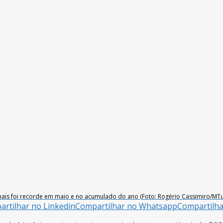
onais foi recorde em maio e no acumulado do ano (Foto: Rogério Cassimiro/MTu
rtilhar no Linkedin
Compartilhar no Whatsapp
Compartilh