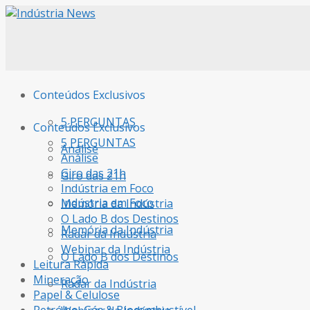
Conteúdos Exclusivos
5 PERGUNTAS
Conteúdos Exclusivos
5 PERGUNTAS
Análise
Análise
Giro das 21h
Giro das 21h
Indústria em Foco
Indústria em Foco
Memória da Indústria
O Lado B dos Destinos
Memória da Indústria
Radar da Indústria
Webinar da Indústria
O Lado B dos Destinos
Leitura Rápida
Mineração
Radar da Indústria
Papel & Celulose