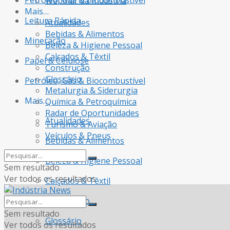
Petróleo, Gás & Biocombustível
Webinar da Indústria
Mais…
Leitura Rápida
Atualidades
Bebidas & Alimentos
Mineração
Beleza & Higiene Pessoal
Calçados & Têxtil
Papel & Celulose
Construção
Glossário
Petróleo, Gás & Biocombustível
Metalurgia & Siderurgia
Mais…
Química & Petroquímica
Radar de Oportunidades
Atualidades
Turismo & Aviação
Veículos & Pneus
Bebidas & Alimentos
Beleza & Higiene Pessoal
Sem resultado
Ver todos os resultados
Calçados & Têxtil
Construção
Sem resultado
Glossário
Ver todos os resultados