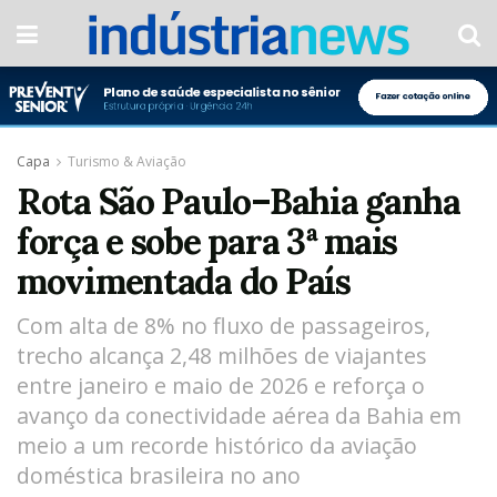
Capa
Turismo & Aviação
Rota São Paulo–Bahia ganha
força e sobe para 3ª mais
movimentada do País
Com alta de 8% no fluxo de passageiros,
trecho alcança 2,48 milhões de viajantes
entre janeiro e maio de 2026 e reforça o
avanço da conectividade aérea da Bahia em
meio a um recorde histórico da aviação
doméstica brasileira no ano