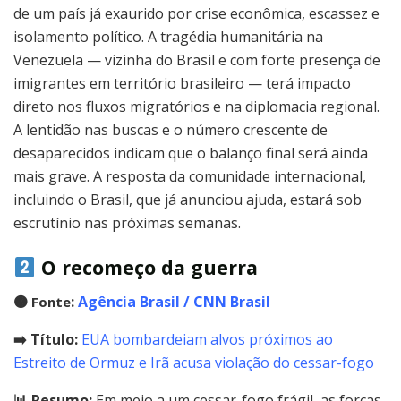
de um país já exaurido por crise econômica, escassez e
isolamento político. A tragédia humanitária na
Venezuela — vizinha do Brasil e com forte presença de
imigrantes em território brasileiro — terá impacto
direto nos fluxos migratórios e na diplomacia regional.
A lentidão nas buscas e o número crescente de
desaparecidos indicam que o balanço final será ainda
mais grave. A resposta da comunidade internacional,
incluindo o Brasil, que já anunciou ajuda, estará sob
escrutínio nas próximas semanas.
O recomeço da guerra
🟠
:
Agência Brasil / CNN Brasil
Fonte
➡️ Título:
EUA bombardeiam alvos próximos ao
Estreito de Ormuz e Irã acusa violação do cessar-fogo
📊 Resumo:
Em meio a um cessar-fogo frágil, as forças