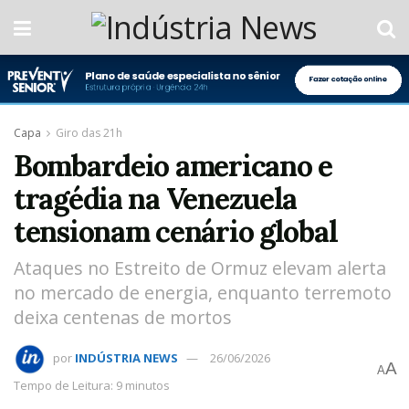
Capa
Giro das 21h
Bombardeio americano e
tragédia na Venezuela
tensionam cenário global
Ataques no Estreito de Ormuz elevam alerta
no mercado de energia, enquanto terremoto
deixa centenas de mortos
por
INDÚSTRIA NEWS
26/06/2026
A
A
Tempo de Leitura: 9 minutos