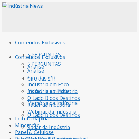
Conteúdos Exclusivos
5 PERGUNTAS
Conteúdos Exclusivos
5 PERGUNTAS
Análise
Análise
Giro das 21h
Giro das 21h
Indústria em Foco
Indústria em Foco
Memória da Indústria
O Lado B dos Destinos
Memória da Indústria
Radar da Indústria
Webinar da Indústria
O Lado B dos Destinos
Leitura Rápida
Mineração
Radar da Indústria
Papel & Celulose