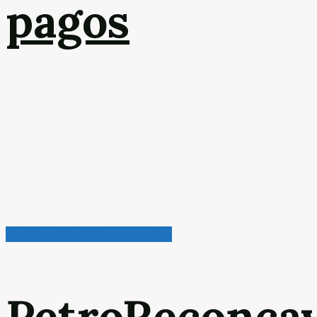
pagos
Petróleo, Gás & Biocombustível
PetroReconca