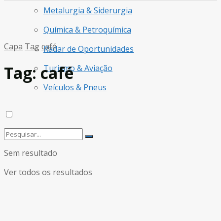
Metalurgia & Siderurgia
Química & Petroquímica
Capa
Tag
café
Radar de Oportunidades
Tag:
café
Turismo & Aviação
Veículos & Pneus
Sem resultado
Ver todos os resultados