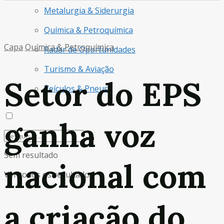
Metalurgia & Siderurgia
Química & Petroquímica
Capa
Química & Petroquímica
Radar de Oportunidades
Turismo & Aviação
Setor do EPS
Veículos & Pneus
ganha voz
Sem resultado
nacional com
Ver todos os resultados
a criação do