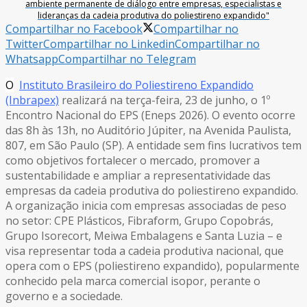
ambiente permanente de diálogo entre empresas, especialistas e
lideranças da cadeia produtiva do poliestireno expandido"
Compartilhar no Facebook
Compartilhar no
Twitter
Compartilhar no Linkedin
Compartilhar no
Whatsapp
Compartilhar no Telegram
O
Instituto Brasileiro do Poliestireno Expandido
(Inbrapex)
realizará na terça-feira, 23 de junho, o 1º
Encontro Nacional do EPS (Eneps 2026). O evento ocorre
das 8h às 13h, no Auditório Júpiter, na Avenida Paulista,
807, em São Paulo (SP). A entidade sem fins lucrativos tem
como objetivos fortalecer o mercado, promover a
sustentabilidade e ampliar a representatividade das
empresas da cadeia produtiva do poliestireno expandido.
A organização inicia com empresas associadas de peso
no setor: CPE Plásticos, Fibraform, Grupo Copobrás,
Grupo Isorecort, Meiwa Embalagens e Santa Luzia – e
visa representar toda a cadeia produtiva nacional, que
opera com o EPS (poliestireno expandido), popularmente
conhecido pela marca comercial isopor, perante o
governo e a sociedade.