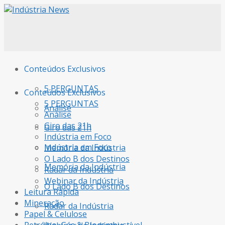
Conteúdos Exclusivos
5 PERGUNTAS
Conteúdos Exclusivos
5 PERGUNTAS
Análise
Análise
Giro das 21h
Giro das 21h
Indústria em Foco
Indústria em Foco
Memória da Indústria
O Lado B dos Destinos
Memória da Indústria
Radar da Indústria
Webinar da Indústria
O Lado B dos Destinos
Leitura Rápida
Mineração
Radar da Indústria
Papel & Celulose