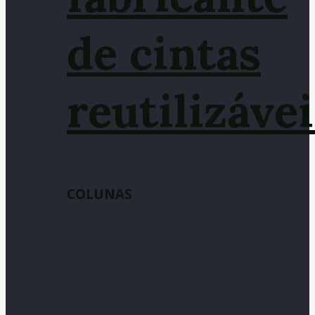
de cintas
reutilizávei
COLUNAS