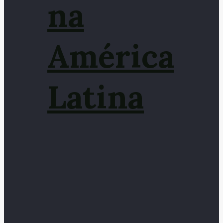
na
América
Latina