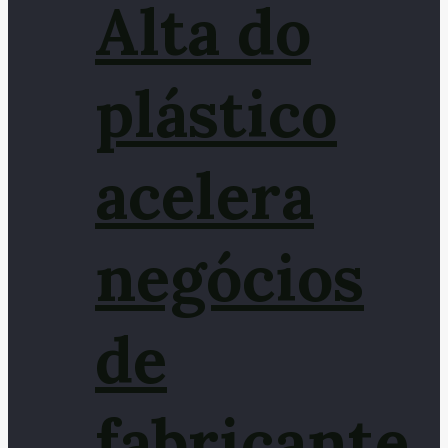
Alta do
plástico
acelera
negócios
de
fabricante