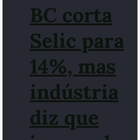
BC corta
Selic para
14%, mas
indústria
diz que