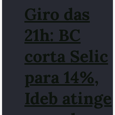
Giro das
21h: BC
corta Selic
para 14%,
Ideb atinge