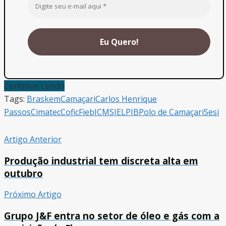
Continue Lendo
Tags:
Braskem
Camaçari
Carlos Henrique
Passos
Cimatec
Cofic
Fieb
ICMS
IEL
PIB
Polo de Camaçari
Sesi
Artigo Anterior
Produção industrial tem discreta alta em
outubro
Próximo Artigo
Grupo J&F entra no setor de óleo e gás com a