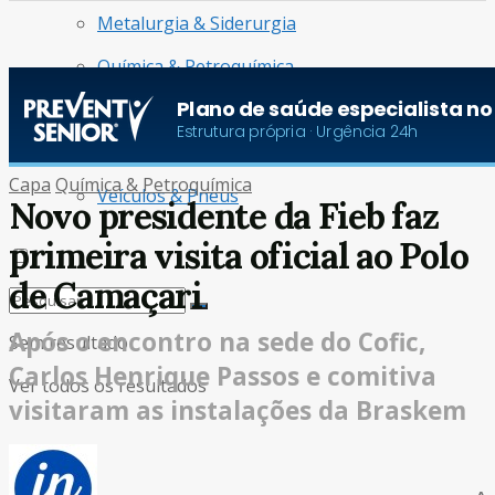
Metalurgia & Siderurgia
Química & Petroquímica
Radar de Oportunidades
Turismo & Aviação
Capa
Química & Petroquímica
Veículos & Pneus
Novo presidente da Fieb faz
primeira visita oficial ao Polo
de Camaçari
Após o encontro na sede do Cofic,
Sem resultado
Carlos Henrique Passos e comitiva
Ver todos os resultados
visitaram as instalações da Braskem