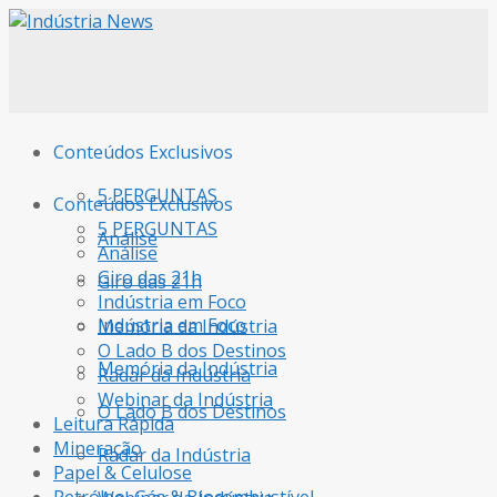
Conteúdos Exclusivos
5 PERGUNTAS
Conteúdos Exclusivos
5 PERGUNTAS
Análise
Análise
Giro das 21h
Giro das 21h
Indústria em Foco
Indústria em Foco
Memória da Indústria
O Lado B dos Destinos
Memória da Indústria
Radar da Indústria
Webinar da Indústria
O Lado B dos Destinos
Leitura Rápida
Mineração
Radar da Indústria
Papel & Celulose