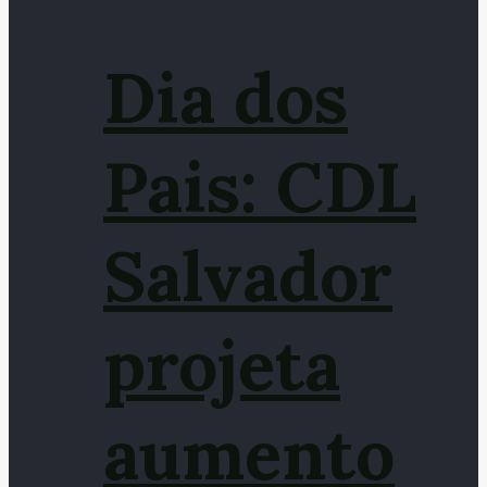
Dia dos
Pais: CDL
Salvador
projeta
aumento