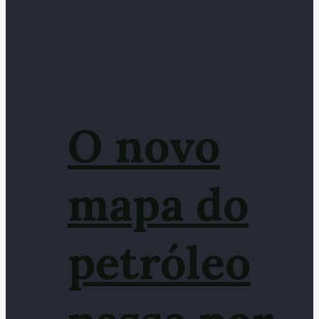
O novo
mapa do
petróleo