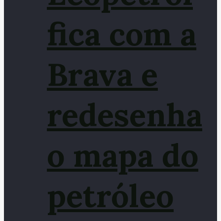
fica com a
Brava e
redesenha
o mapa do
petróleo