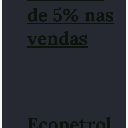
de 5% nas
vendas
Ecopetrol