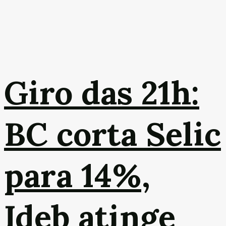
Giro das 21h:
BC corta Selic
para 14%,
Ideb atinge