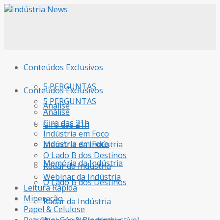
Conteúdos Exclusivos
5 PERGUNTAS
Conteúdos Exclusivos
5 PERGUNTAS
Análise
Análise
Giro das 21h
Giro das 21h
Indústria em Foco
Indústria em Foco
Memória da Indústria
O Lado B dos Destinos
Memória da Indústria
Radar da Indústria
Webinar da Indústria
O Lado B dos Destinos
Leitura Rápida
Mineração
Radar da Indústria
Papel & Celulose