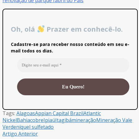
renovação de parque fabril do País
Oh, olá
Prazer em conhecê-lo.
Cadastre-se para receber nosso conteúdo em seu e-
mail todos os dias.
Tags:
Alagoas
Appian Capital Brazil
Atlantic
Nickel
Bahia
cobre
Ipiaú
Itagibá
mineração
Mineração Vale
Verde
níquel sulfetado
Artigo Anterior