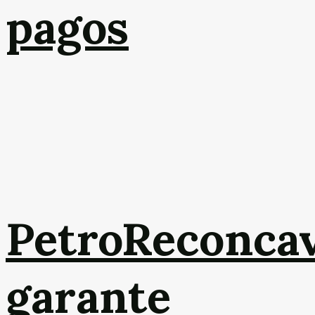
pagos
PetroReconca
garante