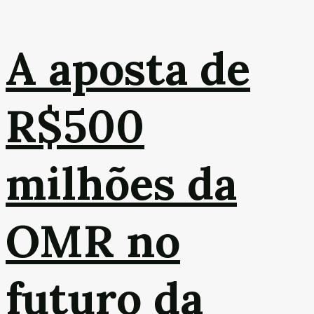
A aposta de
R$500
milhões da
OMR no
futuro da