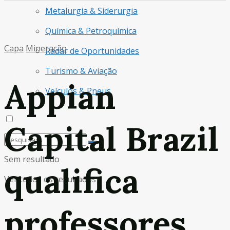
Metalurgia & Siderurgia
Química & Petroquímica
Capa
Mineração
Radar de Oportunidades
Turismo & Aviação
Appian
Veículos & Pneus
Capital Brazil
Sem resultado
qualifica
Ver todos os resultados
professores