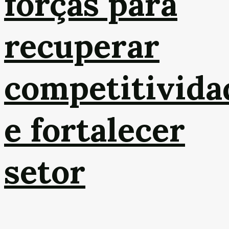
forças para
recuperar
competitivida
e fortalecer
setor