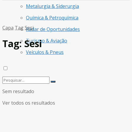
Metalurgia & Siderurgia
Química & Petroquímica
Capa
Tag
Sesi
Radar de Oportunidades
Tag:
Sesi
Turismo & Aviação
Veículos & Pneus
Sem resultado
Ver todos os resultados