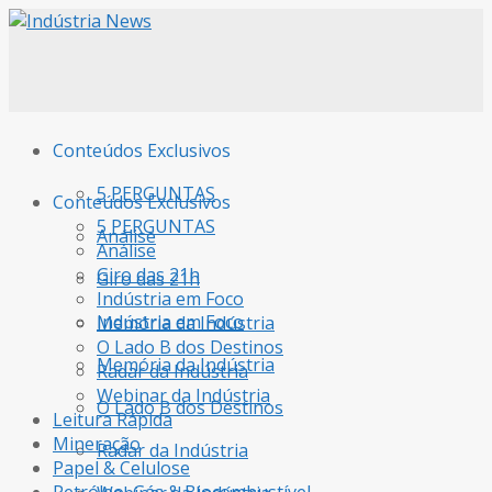
Conteúdos Exclusivos
5 PERGUNTAS
Conteúdos Exclusivos
5 PERGUNTAS
Análise
Análise
Giro das 21h
Giro das 21h
Indústria em Foco
Indústria em Foco
Memória da Indústria
O Lado B dos Destinos
Memória da Indústria
Radar da Indústria
Webinar da Indústria
O Lado B dos Destinos
Leitura Rápida
Mineração
Radar da Indústria
Papel & Celulose