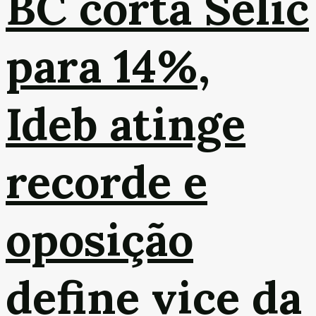
BC corta Selic
para 14%,
Ideb atinge
recorde e
oposição
define vice da