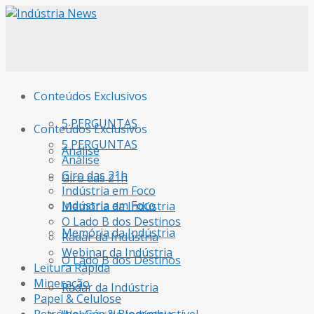
Conteúdos Exclusivos
5 PERGUNTAS
Conteúdos Exclusivos
5 PERGUNTAS
Análise
Análise
Giro das 21h
Giro das 21h
Indústria em Foco
Indústria em Foco
Memória da Indústria
O Lado B dos Destinos
Memória da Indústria
Radar da Indústria
Webinar da Indústria
O Lado B dos Destinos
Leitura Rápida
Mineração
Radar da Indústria
Papel & Celulose