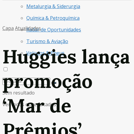
Metalurgia & Siderurgia
Química & Petroquímica
Capa
Atualidades
Radar de Oportunidades
Turismo & Aviação
Huggies lança
Veículos & Pneus
promoção
Sem resultado
‘Mar de
Ver todos os resultados
Prêmios’