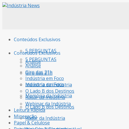
Conteúdos Exclusivos
5 PERGUNTAS
Conteúdos Exclusivos
5 PERGUNTAS
Análise
Análise
Giro das 21h
Giro das 21h
Indústria em Foco
Indústria em Foco
Memória da Indústria
O Lado B dos Destinos
Memória da Indústria
Radar da Indústria
Webinar da Indústria
O Lado B dos Destinos
Leitura Rápida
Mineração
Radar da Indústria
Papel & Celulose