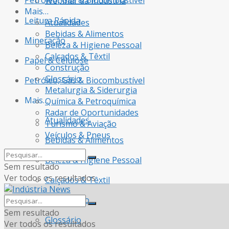
Petróleo, Gás & Biocombustível
Webinar da Indústria
Mais…
Leitura Rápida
Atualidades
Bebidas & Alimentos
Mineração
Beleza & Higiene Pessoal
Calçados & Têxtil
Papel & Celulose
Construção
Glossário
Petróleo, Gás & Biocombustível
Metalurgia & Siderurgia
Mais…
Química & Petroquímica
Radar de Oportunidades
Atualidades
Turismo & Aviação
Veículos & Pneus
Bebidas & Alimentos
Beleza & Higiene Pessoal
Sem resultado
Ver todos os resultados
Calçados & Têxtil
Construção
Sem resultado
Glossário
Ver todos os resultados