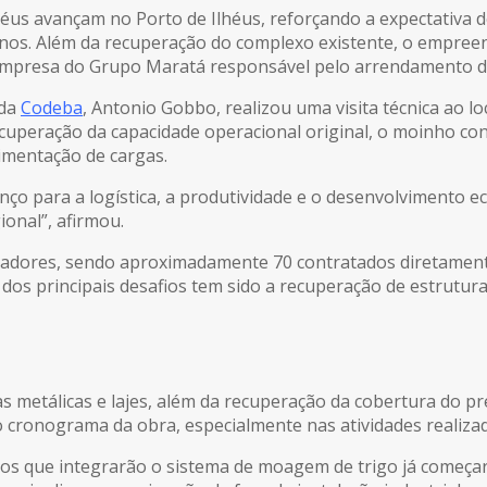
éus avançam no Porto de Ilhéus, reforçando a expectativa 
nos. Além da recuperação do complexo existente, o empree
 empresa do Grupo Maratá responsável pelo arrendamento d
 da
Codeba
, Antonio Gobbo, realizou uma visita técnica ao l
cuperação da capacidade operacional original, o moinho con
imentação de cargas.
ço para a logística, a produtividade e o desenvolvimento e
onal”, afirmou.
hadores, sendo aproximadamente 70 contratados diretament
dos principais desafios tem sido a recuperação de estrutur
as metálicas e lajes, além da recuperação da cobertura do p
 cronograma da obra, especialmente nas atividades realiza
os que integrarão o sistema de moagem de trigo já começar