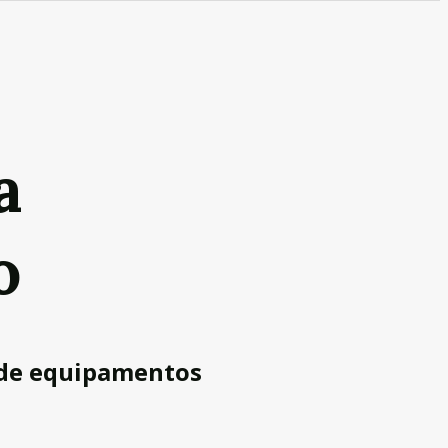
a
o
 de equipamentos