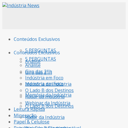
Conteúdos Exclusivos
5 PERGUNTAS
Conteúdos Exclusivos
5 PERGUNTAS
Análise
Análise
Giro das 21h
Giro das 21h
Indústria em Foco
Indústria em Foco
Memória da Indústria
O Lado B dos Destinos
Memória da Indústria
Radar da Indústria
Webinar da Indústria
O Lado B dos Destinos
Leitura Rápida
Mineração
Radar da Indústria
Papel & Celulose