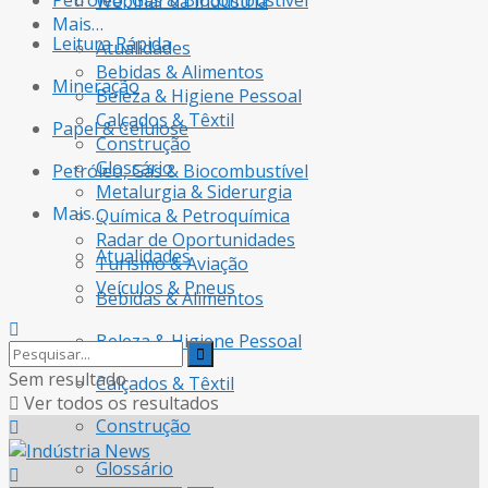
Petróleo, Gás & Biocombustível
Webinar da Indústria
Mais…
Leitura Rápida
Atualidades
Bebidas & Alimentos
Mineração
Beleza & Higiene Pessoal
Calçados & Têxtil
Papel & Celulose
Construção
Glossário
Petróleo, Gás & Biocombustível
Metalurgia & Siderurgia
Mais…
Química & Petroquímica
Radar de Oportunidades
Atualidades
Turismo & Aviação
Veículos & Pneus
Bebidas & Alimentos
Beleza & Higiene Pessoal
Sem resultado
Calçados & Têxtil
Ver todos os resultados
Construção
Glossário