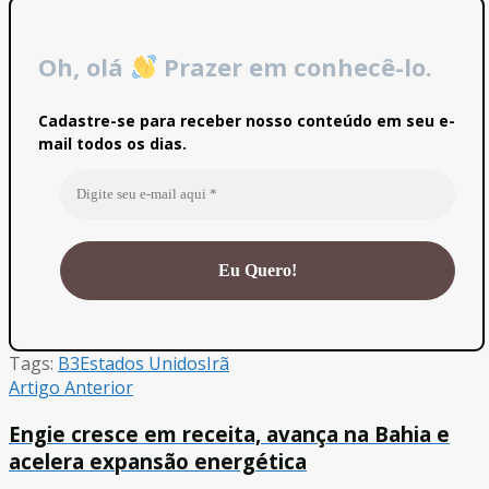
Oh, olá
Prazer em conhecê-lo.
Cadastre-se para receber nosso conteúdo em seu e-
mail todos os dias.
Tags:
B3
Estados Unidos
Irã
Artigo Anterior
Engie cresce em receita, avança na Bahia e
acelera expansão energética