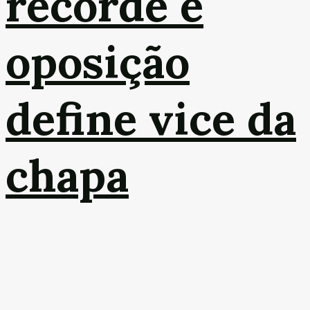
recorde e
oposição
define vice da
chapa