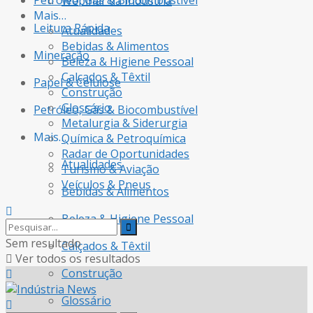
Petróleo, Gás & Biocombustível
Webinar da Indústria
Mais…
Leitura Rápida
Atualidades
Bebidas & Alimentos
Mineração
Beleza & Higiene Pessoal
Calçados & Têxtil
Papel & Celulose
Construção
Glossário
Petróleo, Gás & Biocombustível
Metalurgia & Siderurgia
Mais…
Química & Petroquímica
Radar de Oportunidades
Atualidades
Turismo & Aviação
Veículos & Pneus
Bebidas & Alimentos
Beleza & Higiene Pessoal
Sem resultado
Calçados & Têxtil
Ver todos os resultados
Construção
Glossário