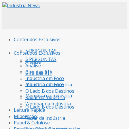
Conteúdos Exclusivos
5 PERGUNTAS
Conteúdos Exclusivos
5 PERGUNTAS
Análise
Análise
Giro das 21h
Giro das 21h
Indústria em Foco
Indústria em Foco
Memória da Indústria
O Lado B dos Destinos
Memória da Indústria
Radar da Indústria
Webinar da Indústria
O Lado B dos Destinos
Leitura Rápida
Mineração
Radar da Indústria
Papel & Celulose