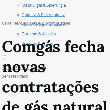
Metalurgia & Siderurgia
Química & Petroquímica
Capa
Petróleo, Gás & Biocombustível
Radar de Oportunidades
Turismo & Aviação
Comgás fecha
Veículos & Pneus
novas
Sem resultado
contratações
Ver todos os resultados
de gás natural