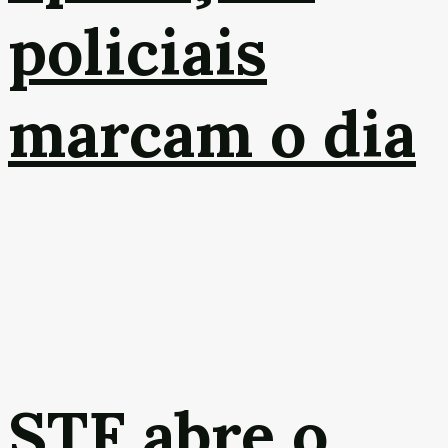
policiais
marcam o dia
STF abre o