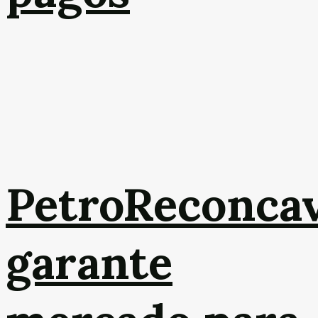
PetroReconca
garante