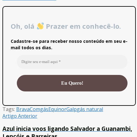
Oh, olá
Prazer em conhecê-lo.
Cadastre-se para receber nosso conteúdo em seu e-
mail todos os dias.
Tags:
Brava
Comgás
Equinor
Galp
gás natural
Artigo Anterior
Azul inicia voos ligando Salvador a Guanambi,
Lençóis e Barreiras