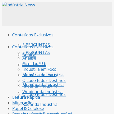
Conteúdos Exclusivos
5 PERGUNTAS
Conteúdos Exclusivos
5 PERGUNTAS
Análise
Análise
Giro das 21h
Giro das 21h
Indústria em Foco
Indústria em Foco
Memória da Indústria
O Lado B dos Destinos
Memória da Indústria
Radar da Indústria
Webinar da Indústria
O Lado B dos Destinos
Leitura Rápida
Mineração
Radar da Indústria
Papel & Celulose