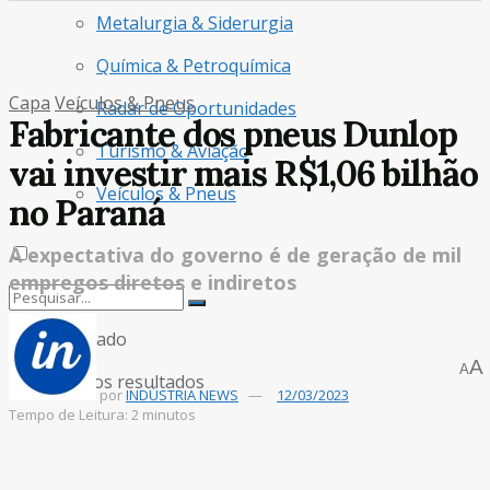
Metalurgia & Siderurgia
Química & Petroquímica
Capa
Veículos & Pneus
Radar de Oportunidades
Fabricante dos pneus Dunlop
Turismo & Aviação
vai investir mais R$1,06 bilhão
Veículos & Pneus
no Paraná
A expectativa do governo é de geração de mil
empregos diretos e indiretos
Sem resultado
A
A
Ver todos os resultados
por
INDÚSTRIA NEWS
12/03/2023
Tempo de Leitura: 2 minutos