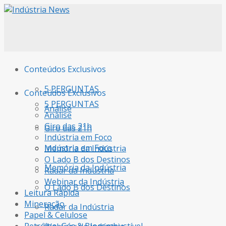
Conteúdos Exclusivos
5 PERGUNTAS
Conteúdos Exclusivos
5 PERGUNTAS
Análise
Análise
Giro das 21h
Giro das 21h
Indústria em Foco
Indústria em Foco
Memória da Indústria
O Lado B dos Destinos
Memória da Indústria
Radar da Indústria
Webinar da Indústria
O Lado B dos Destinos
Leitura Rápida
Mineração
Radar da Indústria
Papel & Celulose