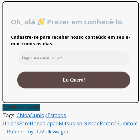
Oh, olá
Prazer em conhecê-lo.
Cadastre-se para receber nosso conteúdo em seu e-
mail todos os dias.
Continue Lendo
Tags:
China
Dunlop
Estados
Unidos
Ford
Honda
Japão
Mitsubishi
Nissan
Paraná
Sumitom
o Rubber
Toyota
Volkswagen