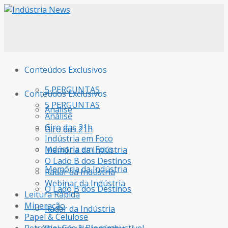
Conteúdos Exclusivos
5 PERGUNTAS
Conteúdos Exclusivos
5 PERGUNTAS
Análise
Análise
Giro das 21h
Giro das 21h
Indústria em Foco
Indústria em Foco
Memória da Indústria
O Lado B dos Destinos
Memória da Indústria
Radar da Indústria
Webinar da Indústria
O Lado B dos Destinos
Leitura Rápida
Mineração
Radar da Indústria
Papel & Celulose