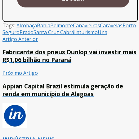
Tags:
Alcobaça
Bahia
Belmonte
Canavieiras
Caravelas
Porto
Seguro
Prado
Santa Cruz Cabrália
turismo
Una
Artigo Anterior
Fabricante dos pneus Dunlop vai investir mais
R$1,06 bilhão no Paraná
Próximo Artigo
Appian Capital Brazil estimula geração de
renda em município de Alagoas