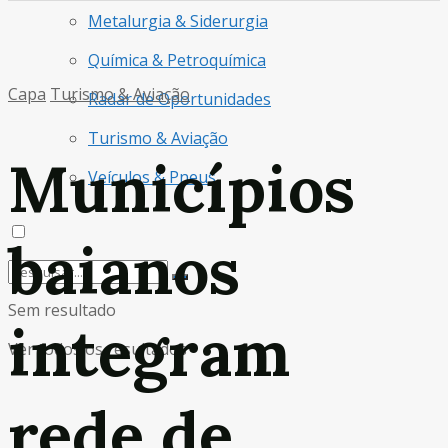
Metalurgia & Siderurgia
Química & Petroquímica
Capa
Turismo & Aviação
Radar de Oportunidades
Turismo & Aviação
Municípios
Veículos & Pneus
baianos
Sem resultado
integram
Ver todos os resultados
rede de