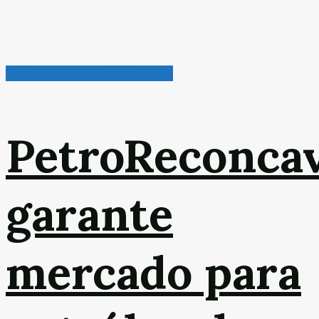
Petróleo, Gás & Biocombustível
PetroReconca
garante
mercado para