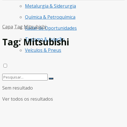
Metalurgia & Siderurgia
Química & Petroquímica
Capa
Tag
Mitsubishi
Radar de Oportunidades
Tag:
Mitsubishi
Turismo & Aviação
Veículos & Pneus
Sem resultado
Ver todos os resultados