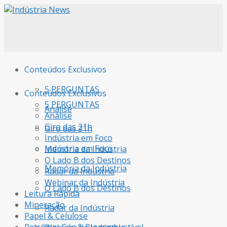
Conteúdos Exclusivos
5 PERGUNTAS
Conteúdos Exclusivos
5 PERGUNTAS
Análise
Análise
Giro das 21h
Giro das 21h
Indústria em Foco
Indústria em Foco
Memória da Indústria
O Lado B dos Destinos
Memória da Indústria
Radar da Indústria
Webinar da Indústria
O Lado B dos Destinos
Leitura Rápida
Mineração
Radar da Indústria
Papel & Celulose