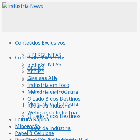
Conteúdos Exclusivos
5 PERGUNTAS
Conteúdos Exclusivos
5 PERGUNTAS
Análise
Análise
Giro das 21h
Giro das 21h
Indústria em Foco
Indústria em Foco
Memória da Indústria
O Lado B dos Destinos
Memória da Indústria
Radar da Indústria
Webinar da Indústria
O Lado B dos Destinos
Leitura Rápida
Mineração
Radar da Indústria
Papel & Celulose