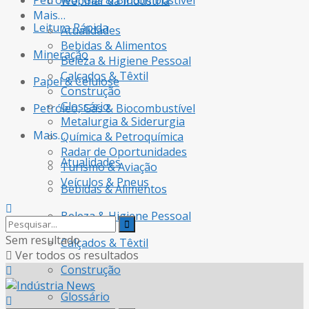
Petróleo, Gás & Biocombustível
Webinar da Indústria
Mais…
Leitura Rápida
Atualidades
Bebidas & Alimentos
Mineração
Beleza & Higiene Pessoal
Calçados & Têxtil
Papel & Celulose
Construção
Glossário
Petróleo, Gás & Biocombustível
Metalurgia & Siderurgia
Mais…
Química & Petroquímica
Radar de Oportunidades
Atualidades
Turismo & Aviação
Veículos & Pneus
Bebidas & Alimentos
Beleza & Higiene Pessoal
Sem resultado
Calçados & Têxtil
Ver todos os resultados
Construção
Glossário