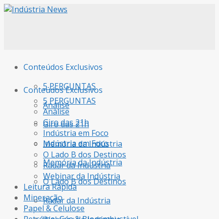
Conteúdos Exclusivos
5 PERGUNTAS
Conteúdos Exclusivos
5 PERGUNTAS
Análise
Análise
Giro das 21h
Giro das 21h
Indústria em Foco
Indústria em Foco
Memória da Indústria
O Lado B dos Destinos
Memória da Indústria
Radar da Indústria
Webinar da Indústria
O Lado B dos Destinos
Leitura Rápida
Mineração
Radar da Indústria
Papel & Celulose