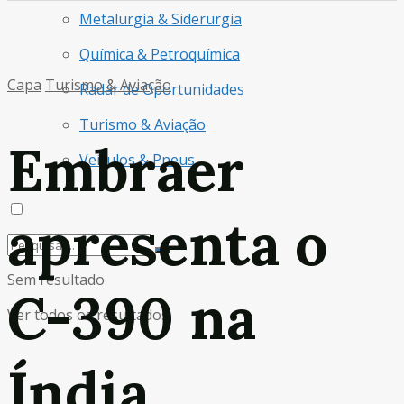
Metalurgia & Siderurgia
Química & Petroquímica
Capa
Turismo & Aviação
Radar de Oportunidades
Turismo & Aviação
Embraer
Veículos & Pneus
apresenta o
Sem resultado
C-390 na
Ver todos os resultados
Índia