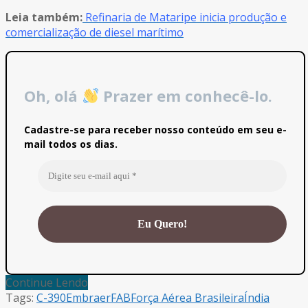
Leia também:
Refinaria de Mataripe inicia produção e
comercialização de diesel marítimo
Oh, olá
Prazer em conhecê-lo.
Cadastre-se para receber nosso conteúdo em seu e-
mail todos os dias.
Continue Lendo
Tags:
C-390
Embraer
FAB
Força Aérea Brasileira
Índia