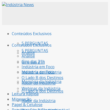
Conteúdos Exclusivos
5 PERGUNTAS
Conteúdos Exclusivos
5 PERGUNTAS
Análise
Análise
Giro das 21h
Giro das 21h
Indústria em Foco
Indústria em Foco
Memória da Indústria
O Lado B dos Destinos
Memória da Indústria
Radar da Indústria
Webinar da Indústria
O Lado B dos Destinos
Leitura Rápida
Mineração
Radar da Indústria
Papel & Celulose