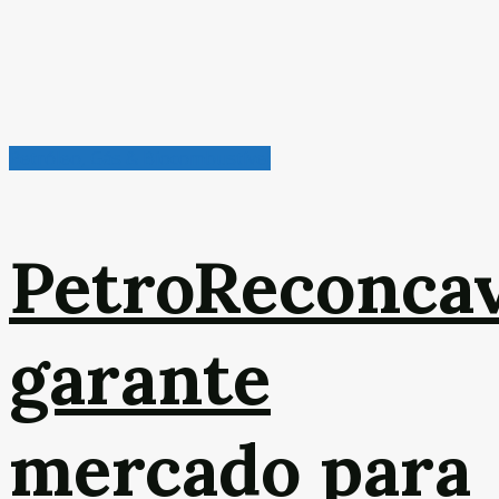
Petróleo, Gás & Biocombustível
PetroReconca
garante
mercado para