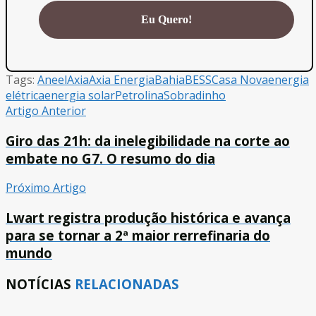
Tags:
Aneel
Axia
Axia Energia
Bahia
BESS
Casa Nova
energia
elétrica
energia solar
Petrolina
Sobradinho
Artigo Anterior
Giro das 21h: da inelegibilidade na corte ao
embate no G7. O resumo do dia
Próximo Artigo
Lwart registra produção histórica e avança
para se tornar a 2ª maior rerrefinaria do
mundo
NOTÍCIAS
RELACIONADAS