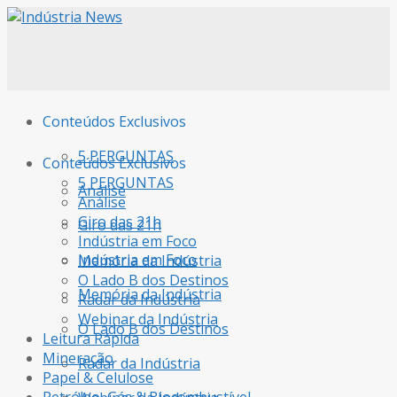
Conteúdos Exclusivos
5 PERGUNTAS
Conteúdos Exclusivos
5 PERGUNTAS
Análise
Análise
Giro das 21h
Giro das 21h
Indústria em Foco
Indústria em Foco
Memória da Indústria
O Lado B dos Destinos
Memória da Indústria
Radar da Indústria
Webinar da Indústria
O Lado B dos Destinos
Leitura Rápida
Mineração
Radar da Indústria
Papel & Celulose