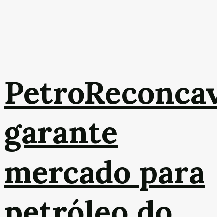
PetroReconca
garante
mercado para
petróleo do