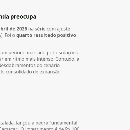
inda preocupa
ril de 2026
na série com ajuste
). Foi o
quarto resultado positivo
 um período marcado por oscilações
r em ritmo mais intenso. Contudo, a
 desdobramentos do cenário
iclo consolidado de expansão.
stalada, lançou a pedra fundamental
Camaçari. O investimento é de R$ 100