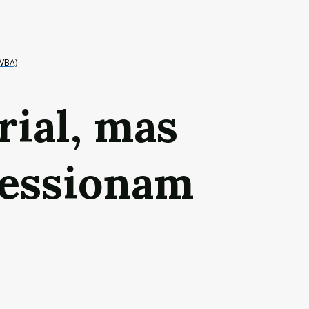
OVBA)
rial, mas
ressionam