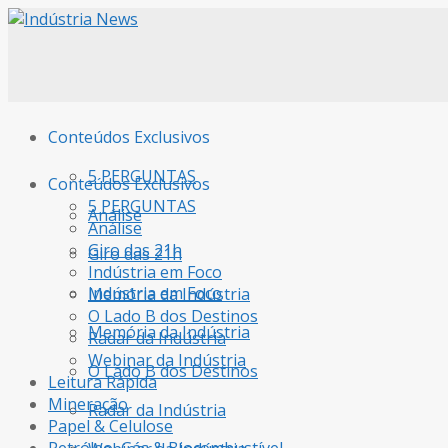
Conteúdos Exclusivos
5 PERGUNTAS
Conteúdos Exclusivos
5 PERGUNTAS
Análise
Análise
Giro das 21h
Giro das 21h
Indústria em Foco
Indústria em Foco
Memória da Indústria
O Lado B dos Destinos
Memória da Indústria
Radar da Indústria
Webinar da Indústria
O Lado B dos Destinos
Leitura Rápida
Mineração
Radar da Indústria
Papel & Celulose