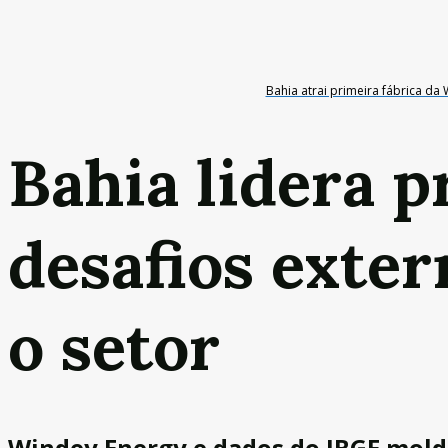
Bahia atrai primeira fábrica da
Bahia lidera p
desafios exte
o setor
Windey Energy e dados do IBGE mol