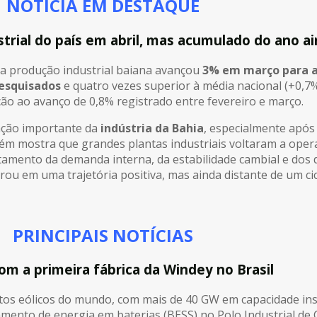
NOTÍCIA EM DESTAQUE
strial do país em abril, mas acumulado do ano a
 a produção industrial baiana avançou
3% em março para ab
esquisados
e quatro vezes superior à média nacional (+0,7%
o ao avanço de 0,8% registrado entre fevereiro e março.
ação importante da
indústria da Bahia
, especialmente após
m mostra que grandes plantas industriais voltaram a opera
amento da demanda interna, da estabilidade cambial e dos
ntrou em uma trajetória positiva, mas ainda distante de um c
PRINCIPAIS NOTÍCIAS
com a primeira fábrica da Windey no Brasil
ntos eólicos do mundo, com mais de 40 GW em capacidade in
amento de energia em baterias (BESS) no Polo Industrial de 