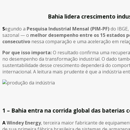
Bahia lidera crescimento indu
S
egundo a
Pesquisa Industrial Mensal (PIM-PF)
do IBGE,
sazonal — o
melhor desempenho entre os 15 estados p
consecutivo
nessa comparação e uma aceleração em relaçã
Por que isso importa:
O resultado confirma uma recuper
no desempenho da transformação industrial. O dado també
sustentabilidade desse crescimento dependerá do comport
internacional. A leitura mais prudente é que a indústria e
1 – Bahia entra na corrida global das baterias 
A
Windey Energy
, terceira maior fabricante de equipame
de sua primeira fábrica brasileira de sistemas de armazen