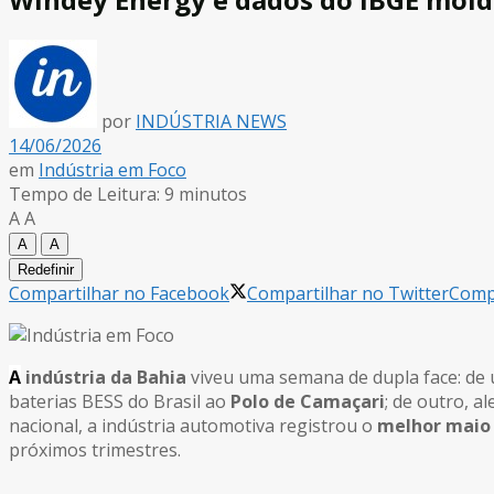
por
INDÚSTRIA NEWS
14/06/2026
em
Indústria em Foco
Tempo de Leitura: 9 minutos
A
A
A
A
Redefinir
Compartilhar no Facebook
Compartilhar no Twitter
Compa
A
indústria da Bahia
viveu uma semana de dupla face: de u
baterias BESS do Brasil ao
Polo de Camaçari
; de outro, a
nacional, a indústria automotiva registrou o
melhor maio
próximos trimestres.