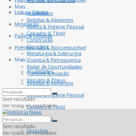
Petróleo, Gás & Biocombustível
Webinar da Indústria
Mais…
Leitura Rápida
Atualidades
Bebidas & Alimentos
Mineração
Beleza & Higiene Pessoal
Calçados & Têxtil
Papel & Celulose
Construção
Glossário
Petróleo, Gás & Biocombustível
Metalurgia & Siderurgia
Mais…
Química & Petroquímica
Radar de Oportunidades
Atualidades
Turismo & Aviação
Veículos & Pneus
Bebidas & Alimentos
Beleza & Higiene Pessoal
Sem resultado
Ver todos os resultados
Calçados & Têxtil
Construção
Sem resultado
Glossário
Ver todos os resultados