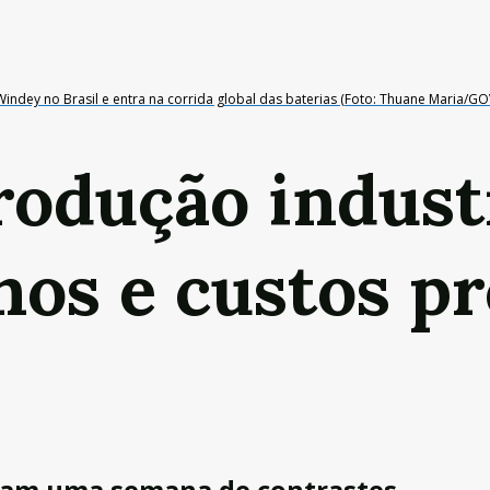
 Windey no Brasil e entra na corrida global das baterias (Foto: Thuane Maria/G
rodução indust
rnos e custos p
dam uma semana de contrastes