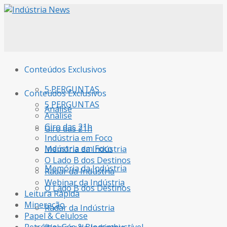
Conteúdos Exclusivos
5 PERGUNTAS
Conteúdos Exclusivos
5 PERGUNTAS
Análise
Análise
Giro das 21h
Giro das 21h
Indústria em Foco
Indústria em Foco
Memória da Indústria
O Lado B dos Destinos
Memória da Indústria
Radar da Indústria
Webinar da Indústria
O Lado B dos Destinos
Leitura Rápida
Mineração
Radar da Indústria
Papel & Celulose