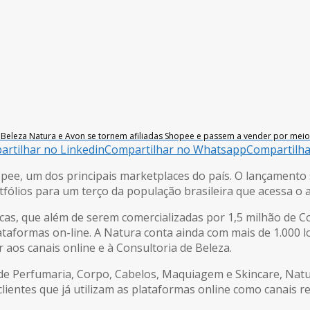
Beleza Natura e Avon se tornem afiliadas Shopee e passem a vender por mei
rtilhar no Linkedin
Compartilhar no Whatsapp
Compartilh
hopee, um dos principais marketplaces do país. O lançament
fólios para um terço da população brasileira que acessa o 
cas, que além de serem comercializadas por 1,5 milhão de Co
aformas on-line. A Natura conta ainda com mais de 1.000 l
os canais online e à Consultoria de Beleza.
s de Perfumaria, Corpo, Cabelos, Maquiagem e Skincare, Na
lientes que já utilizam as plataformas online como canais 