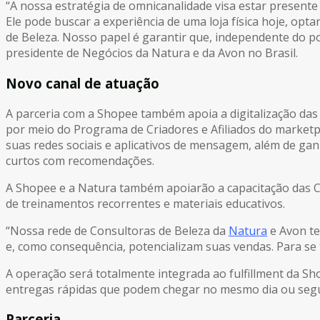
“A nossa estratégia de omnicanalidade visa estar presente
Ele pode buscar a experiência de uma loja física hoje, op
de Beleza. Nosso papel é garantir que, independente do po
presidente de Negócios da Natura e da Avon no Brasil.
Novo canal de atuação
A parceria com a Shopee também apoia a digitalização da
por meio do Programa de Criadores e Afiliados do market
suas redes sociais e aplicativos de mensagem, além de ganh
curtos com recomendações.
A Shopee e a Natura também apoiarão a capacitação das C
de treinamentos recorrentes e materiais educativos.
“Nossa rede de Consultoras de Beleza da
Natura
e Avon te
e, como consequência, potencializam suas vendas. Para se 
A operação será totalmente integrada ao fulfillment da S
entregas rápidas que podem chegar no mesmo dia ou segu
Parceria