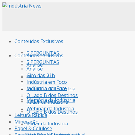
Conteúdos Exclusivos
5 PERGUNTAS
Conteúdos Exclusivos
5 PERGUNTAS
Análise
Análise
Giro das 21h
Giro das 21h
Indústria em Foco
Indústria em Foco
Memória da Indústria
O Lado B dos Destinos
Memória da Indústria
Radar da Indústria
Webinar da Indústria
O Lado B dos Destinos
Leitura Rápida
Mineração
Radar da Indústria
Papel & Celulose