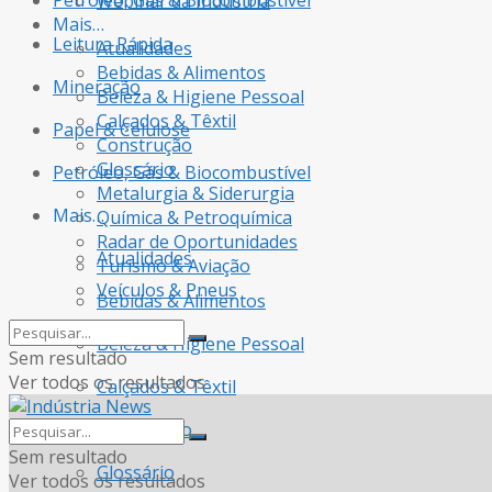
Petróleo, Gás & Biocombustível
Webinar da Indústria
Mais…
Leitura Rápida
Atualidades
Bebidas & Alimentos
Mineração
Beleza & Higiene Pessoal
Calçados & Têxtil
Papel & Celulose
Construção
Glossário
Petróleo, Gás & Biocombustível
Metalurgia & Siderurgia
Mais…
Química & Petroquímica
Radar de Oportunidades
Atualidades
Turismo & Aviação
Veículos & Pneus
Bebidas & Alimentos
Beleza & Higiene Pessoal
Sem resultado
Ver todos os resultados
Calçados & Têxtil
Construção
Sem resultado
Glossário
Ver todos os resultados