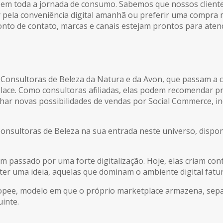
 em toda a jornada de consumo. Sabemos que nossos clientes
tar pela conveniência digital amanhã ou preferir uma compr
nto de contato, marcas e canais estejam prontos para atend
s Consultoras de Beleza da Natura e da Avon, que passam a
place. Como consultoras afiliadas, elas podem recomendar 
ar novas possibilidades de vendas por Social Commerce, incl
onsultoras de Beleza na sua entrada neste universo, dispo
m passado por uma forte digitalização. Hoje, elas criam co
ter uma ideia, aquelas que dominam o ambiente digital fatu
hopee, modelo em que o próprio marketplace armazena, sepa
inte.