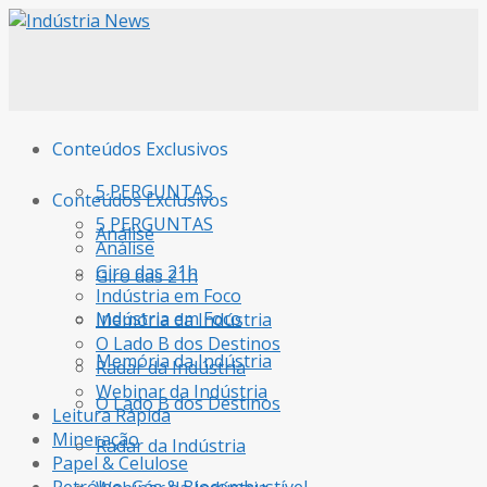
Conteúdos Exclusivos
5 PERGUNTAS
Conteúdos Exclusivos
5 PERGUNTAS
Análise
Análise
Giro das 21h
Giro das 21h
Indústria em Foco
Indústria em Foco
Memória da Indústria
O Lado B dos Destinos
Memória da Indústria
Radar da Indústria
Webinar da Indústria
O Lado B dos Destinos
Leitura Rápida
Mineração
Radar da Indústria
Papel & Celulose