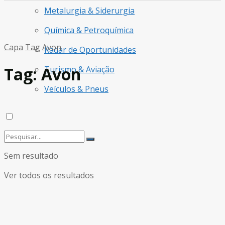
Metalurgia & Siderurgia
Química & Petroquímica
Capa
Tag
Avon
Radar de Oportunidades
Tag:
Avon
Turismo & Aviação
Veículos & Pneus
Sem resultado
Ver todos os resultados