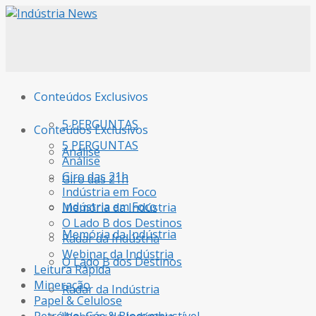
Conteúdos Exclusivos
5 PERGUNTAS
Conteúdos Exclusivos
5 PERGUNTAS
Análise
Análise
Giro das 21h
Giro das 21h
Indústria em Foco
Indústria em Foco
Memória da Indústria
O Lado B dos Destinos
Memória da Indústria
Radar da Indústria
Webinar da Indústria
O Lado B dos Destinos
Leitura Rápida
Mineração
Radar da Indústria
Papel & Celulose