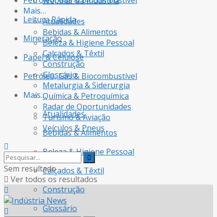
Petróleo, Gás & Biocombustível
Webinar da Indústria
Mais…
Leitura Rápida
Atualidades
Bebidas & Alimentos
Mineração
Beleza & Higiene Pessoal
Calçados & Têxtil
Papel & Celulose
Construção
Glossário
Petróleo, Gás & Biocombustível
Metalurgia & Siderurgia
Mais…
Química & Petroquímica
Radar de Oportunidades
Atualidades
Turismo & Aviação
Veículos & Pneus
Bebidas & Alimentos
Beleza & Higiene Pessoal
Sem resultado
Calçados & Têxtil
Ver todos os resultados
Construção
Glossário