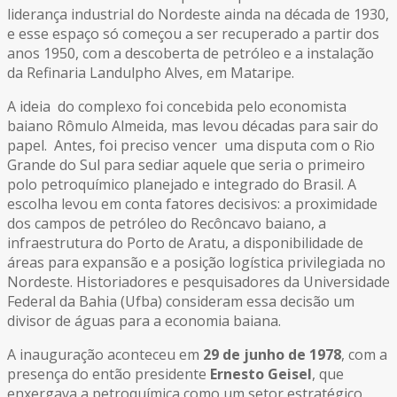
liderança industrial do Nordeste ainda na década de 1930,
e esse espaço só começou a ser recuperado a partir dos
anos 1950, com a descoberta de petróleo e a instalação
da Refinaria Landulpho Alves, em Mataripe.
A ideia do complexo foi concebida pelo economista
baiano Rômulo Almeida, mas levou décadas para sair do
papel. Antes, foi preciso vencer uma disputa com o Rio
Grande do Sul para sediar aquele que seria o primeiro
polo petroquímico planejado e integrado do Brasil. A
escolha levou em conta fatores decisivos: a proximidade
dos campos de petróleo do Recôncavo baiano, a
infraestrutura do Porto de Aratu, a disponibilidade de
áreas para expansão e a posição logística privilegiada no
Nordeste. Historiadores e pesquisadores da Universidade
Federal da Bahia (Ufba) consideram essa decisão um
divisor de águas para a economia baiana.
A inauguração aconteceu em
29 de junho de 1978
, com a
presença do então presidente
Ernesto Geisel
, que
enxergava a petroquímica como um setor estratégico