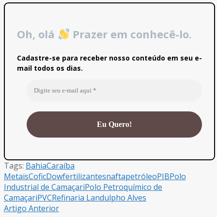
Oh, olá
Prazer em conhecê-lo.
Cadastre-se para receber nosso conteúdo em seu e-
mail todos os dias.
Tags:
Bahia
Caraíba
Metais
Cofic
Dow
fertilizantes
nafta
petróleo
PIB
Polo
Industrial de Camaçari
Polo Petroquímico de
Camaçari
PVC
Refinaria Landulpho Alves
Artigo Anterior