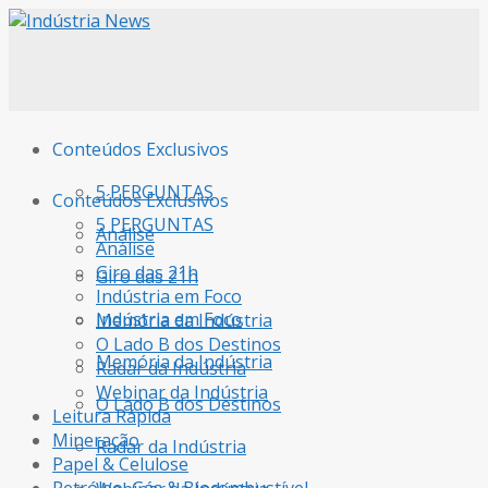
Conteúdos Exclusivos
5 PERGUNTAS
Conteúdos Exclusivos
5 PERGUNTAS
Análise
Análise
Giro das 21h
Giro das 21h
Indústria em Foco
Indústria em Foco
Memória da Indústria
O Lado B dos Destinos
Memória da Indústria
Radar da Indústria
Webinar da Indústria
O Lado B dos Destinos
Leitura Rápida
Mineração
Radar da Indústria
Papel & Celulose