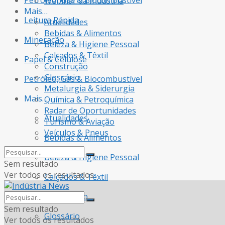
Petróleo, Gás & Biocombustível
Webinar da Indústria
Mais…
Leitura Rápida
Atualidades
Bebidas & Alimentos
Mineração
Beleza & Higiene Pessoal
Calçados & Têxtil
Papel & Celulose
Construção
Glossário
Petróleo, Gás & Biocombustível
Metalurgia & Siderurgia
Mais…
Química & Petroquímica
Radar de Oportunidades
Atualidades
Turismo & Aviação
Veículos & Pneus
Bebidas & Alimentos
Beleza & Higiene Pessoal
Sem resultado
Ver todos os resultados
Calçados & Têxtil
Construção
Sem resultado
Glossário
Ver todos os resultados