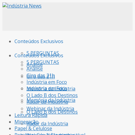
Conteúdos Exclusivos
5 PERGUNTAS
Conteúdos Exclusivos
5 PERGUNTAS
Análise
Análise
Giro das 21h
Giro das 21h
Indústria em Foco
Indústria em Foco
Memória da Indústria
O Lado B dos Destinos
Memória da Indústria
Radar da Indústria
Webinar da Indústria
O Lado B dos Destinos
Leitura Rápida
Mineração
Radar da Indústria
Papel & Celulose