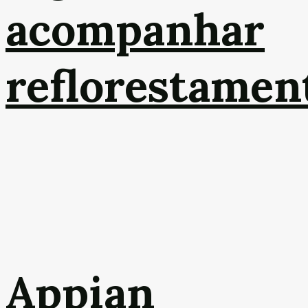
acompanhar
reflorestamen
Appian