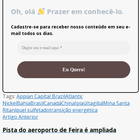
Oh, olá
Prazer em conhecê-lo.
Cadastre-se para receber nosso conteúdo em seu e-
mail todos os dias.
Tags:
Appian Capital Brazil
Atlantic
Nickel
Bahia
Brasil
Canadá
China
Ipiaú
Itagibá
Mina Santa
Rita
níquel sulfetado
transição energética
Artigo Anterior
Pista do aeroporto de Feira é ampliada