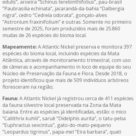
edulis”, aroeira “Schinus terebinthifolius”, pau-brasil
“Paubrasilia echinata”, jacarandá-da-bahia “Dalbergia
nigra”, cedro “Cedrela odorata”, gonçalo-alves
“Astronium fraxinifolium” e outras. Somente no primeiro
semestre de 2025, foram produzidos mais de 25.860
mudas de 26 espécies do bioma local.
Mapeamento:
A Atlantic Nickel preserva e monitora 397
espécies do bioma local, incluindo espécies da Mata
Atlântica, através de monitoramento trimestral, com uso
de câmeras e acompanhamento in loco de equipe do seu
Núcleo de Preservação da Fauna e Flora. Desde 2018, o
projeto identificou que mais de 509 indivíduos arbóreos
floresceram na região;
Fauna:
A Atlantic Nickel já registrou cerca de 411 espécies
da fauna silvestre local preservada na Zona da Mata
baiana. Entre as espécies já identificadas, estão: o mico
“Callithrix kuhlii”, saruê “Didelphis aurita”, o tatu-peba
“Euphractus sexcintus”, gato-do-mato-pequeno
“Leopardus tigrinus”, papa-mel “Eira barbara”, quati