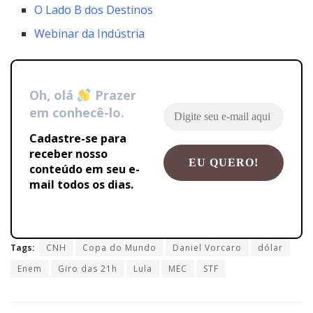
O Lado B dos Destinos
Webinar da Indústria
Oh, olá
Prazer
em conhecê-lo.
Cadastre-se para
receber nosso
conteúdo em seu e-
mail todos os dias.
Tags:
CNH
Copa do Mundo
Daniel Vorcaro
dólar
Enem
Giro das 21h
Lula
MEC
STF