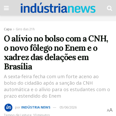
Capa
Giro das 21h
O alívio no bolso com a CNH,
o novo fôlego no Enem e o
xadrez das delações em
Brasília
A sexta-feira fecha com um forte aceno ao
bolso do cidadão após a sanção da CNH
automática e o alívio para os estudantes com o
prazo estendido do Enem
por
INDÚSTRIA NEWS
05/06/2026
A
A
Tempo de Leitura: 10 minutos