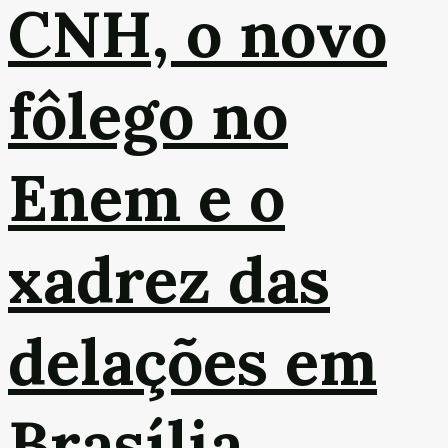
CNH, o novo
fôlego no
Enem e o
xadrez das
delações em
Brasília