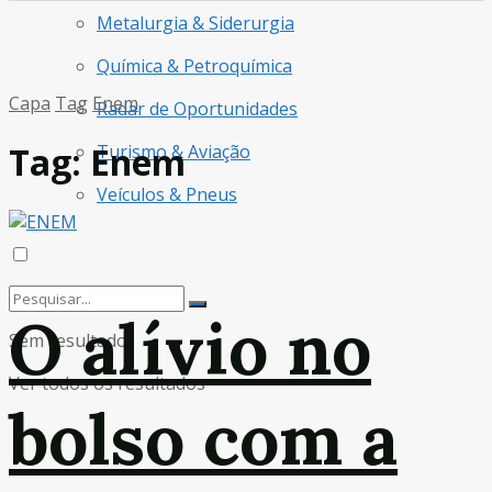
Metalurgia & Siderurgia
Química & Petroquímica
Capa
Tag
Enem
Radar de Oportunidades
Tag:
Enem
Turismo & Aviação
Veículos & Pneus
O alívio no
Sem resultado
Ver todos os resultados
bolso com a