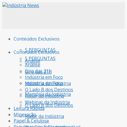
Conteúdos Exclusivos
5 PERGUNTAS
Conteúdos Exclusivos
5 PERGUNTAS
Análise
Análise
Giro das 21h
Giro das 21h
Indústria em Foco
Indústria em Foco
Memória da Indústria
O Lado B dos Destinos
Memória da Indústria
Radar da Indústria
Webinar da Indústria
O Lado B dos Destinos
Leitura Rápida
Mineração
Radar da Indústria
Papel & Celulose