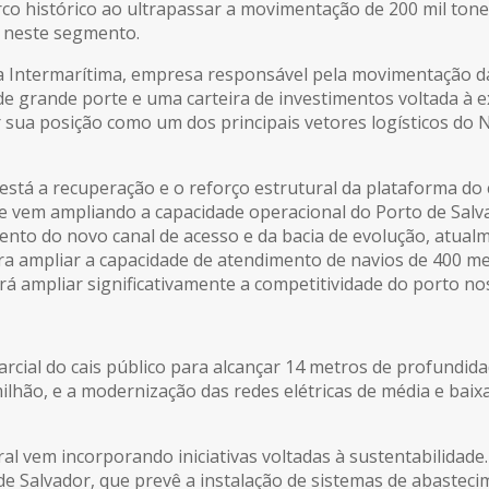
rco histórico ao ultrapassar a movimentação de 200 mil ton
l neste segmento.
a Intermarítima, empresa responsável pela movimentação da
de grande porte e uma carteira de investimentos voltada à
 sua posição como um dos principais vetores logísticos do N
está a recuperação e o reforço estrutural da plataforma do 
ue vem ampliando a capacidade operacional do Porto de Salv
to do novo canal de acesso e da bacia de evolução, atualm
ra ampliar a capacidade de atendimento de navios de 400 m
á ampliar significativamente a competitividade do porto no
cial do cais público para alcançar 14 metros de profundida
ilhão, e a modernização das redes elétricas de média e baix
al vem incorporando iniciativas voltadas à sustentabilidade.
o de Salvador, que prevê a instalação de sistemas de abastec