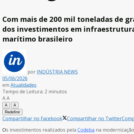
Com mais de 200 mil toneladas de gr
dos investimentos em infraestrutur
marítimo brasileiro
por
INDÚSTRIA NEWS
05/06/2026
em
Atualidades
Tempo de Leitura: 2 minutos
A
A
A
A
Redefinir
Compartilhar no Facebook
Compartilhar no Twitter
Compa
O
s investimentos realizados pela
Codeba
na modernização 