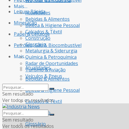
Petróleo, Gás & Biocombustível
Webinar da Indústria
Mais…
Leitura Rápida
Atualidades
Bebidas & Alimentos
Mineração
Beleza & Higiene Pessoal
Calçados & Têxtil
Papel & Celulose
Construção
Glossário
Petróleo, Gás & Biocombustível
Metalurgia & Siderurgia
Mais…
Química & Petroquímica
Radar de Oportunidades
Atualidades
Turismo & Aviação
Veículos & Pneus
Bebidas & Alimentos
Beleza & Higiene Pessoal
Sem resultado
Ver todos os resultados
Calçados & Têxtil
Construção
Sem resultado
Glossário
Ver todos os resultados