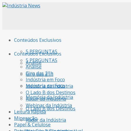
Conteúdos Exclusivos
5 PERGUNTAS
Conteúdos Exclusivos
5 PERGUNTAS
Análise
Análise
Giro das 21h
Giro das 21h
Indústria em Foco
Indústria em Foco
Memória da Indústria
O Lado B dos Destinos
Memória da Indústria
Radar da Indústria
Webinar da Indústria
O Lado B dos Destinos
Leitura Rápida
Mineração
Radar da Indústria
Papel & Celulose