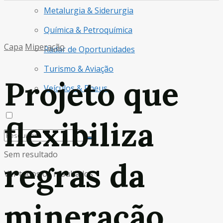
Metalurgia & Siderurgia
Química & Petroquímica
Capa
Mineração
Radar de Oportunidades
Turismo & Aviação
Projeto que
Veículos & Pneus
flexibiliza
Sem resultado
regras da
Ver todos os resultados
mineração