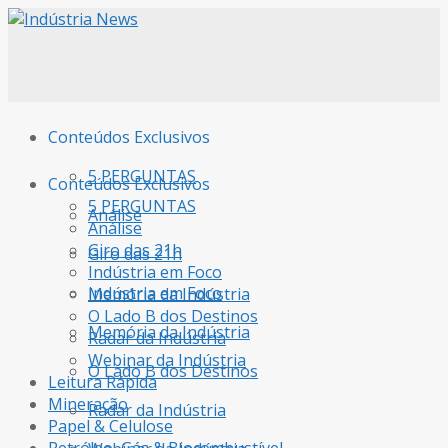
Conteúdos Exclusivos
5 PERGUNTAS
Conteúdos Exclusivos
5 PERGUNTAS
Análise
Análise
Giro das 21h
Giro das 21h
Indústria em Foco
Indústria em Foco
Memória da Indústria
O Lado B dos Destinos
Memória da Indústria
Radar da Indústria
Webinar da Indústria
O Lado B dos Destinos
Leitura Rápida
Mineração
Radar da Indústria
Papel & Celulose