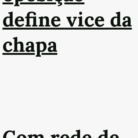
define vice da
chapa
Com rede de