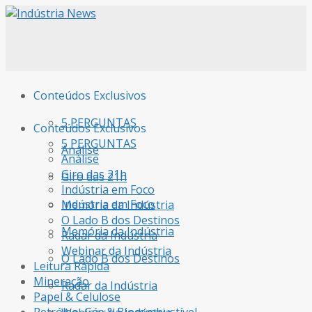
Conteúdos Exclusivos
5 PERGUNTAS
Conteúdos Exclusivos
5 PERGUNTAS
Análise
Análise
Giro das 21h
Giro das 21h
Indústria em Foco
Indústria em Foco
Memória da Indústria
O Lado B dos Destinos
Memória da Indústria
Radar da Indústria
Webinar da Indústria
O Lado B dos Destinos
Leitura Rápida
Mineração
Radar da Indústria
Papel & Celulose