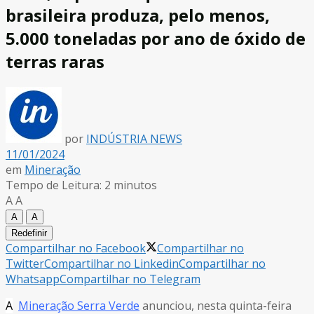
brasileira produza, pelo menos,
5.000 toneladas por ano de óxido de
terras raras
por
INDÚSTRIA NEWS
11/01/2024
em
Mineração
Tempo de Leitura: 2 minutos
A
A
A
A
Redefinir
Compartilhar no Facebook
Compartilhar no
Twitter
Compartilhar no Linkedin
Compartilhar no
Whatsapp
Compartilhar no Telegram
A
Mineração Serra Verde
anunciou, nesta quinta-feira