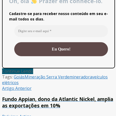
Oh, olá
Prazer em conhecê-lo.
Cadastre-se para receber nosso conteúdo em seu e-
mail todos os dias.
Continue Lendo
Tags:
Goiás
Mineração Serra Verde
mineradora
veículos
elétricos
Artigo Anterior
Fundo Appian, dono da Atlantic Nickel, amplia
as exportações em 10%