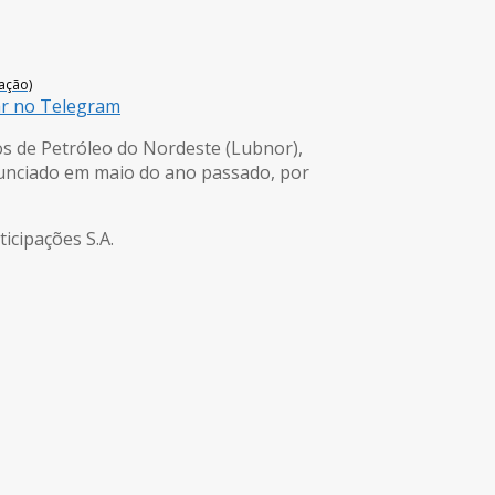
ação)
ar no Telegram
os de Petróleo do Nordeste (Lubnor),
 anunciado em maio do ano passado, por
icipações S.A.