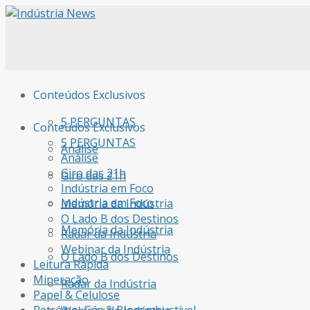
Conteúdos Exclusivos
5 PERGUNTAS
Conteúdos Exclusivos
5 PERGUNTAS
Análise
Análise
Giro das 21h
Giro das 21h
Indústria em Foco
Indústria em Foco
Memória da Indústria
O Lado B dos Destinos
Memória da Indústria
Radar da Indústria
Webinar da Indústria
O Lado B dos Destinos
Leitura Rápida
Mineração
Radar da Indústria
Papel & Celulose