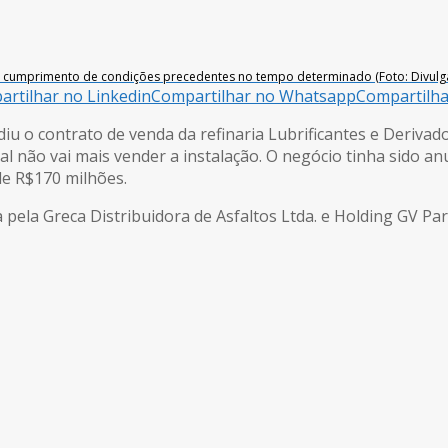
ão cumprimento de condições precedentes no tempo determinado (Foto: Divulg
rtilhar no Linkedin
Compartilhar no Whatsapp
Compartilh
iu o contrato de venda da refinaria Lubrificantes e Derivad
atal não vai mais vender a instalação. O negócio tinha sido
de R$170 milhões.
pela Greca Distribuidora de Asfaltos Ltda. e Holding GV Part