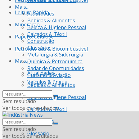
Petróleo, Gás & Biocombustível
Webinar da Indústria
Mais…
Leitura Rápida
Atualidades
Bebidas & Alimentos
Mineração
Beleza & Higiene Pessoal
Calçados & Têxtil
Papel & Celulose
Construção
Glossário
Petróleo, Gás & Biocombustível
Metalurgia & Siderurgia
Mais…
Química & Petroquímica
Radar de Oportunidades
Atualidades
Turismo & Aviação
Veículos & Pneus
Bebidas & Alimentos
Beleza & Higiene Pessoal
Sem resultado
Ver todos os resultados
Calçados & Têxtil
Construção
Sem resultado
Glossário
Ver todos os resultados