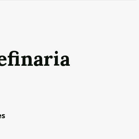
efinaria
es