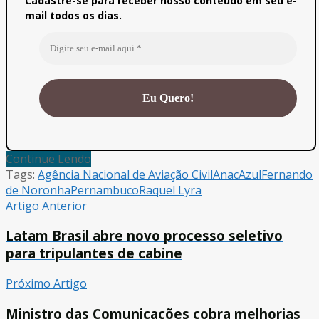
Cadastre-se para receber nosso conteúdo em seu e-
mail todos os dias.
Continue Lendo
Tags:
Agência Nacional de Aviação Civil
Anac
Azul
Fernando
de Noronha
Pernambuco
Raquel Lyra
Artigo Anterior
Latam Brasil abre novo processo seletivo
para tripulantes de cabine
Próximo Artigo
Ministro das Comunicações cobra melhorias