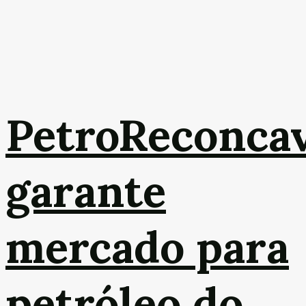
PetroReconca
garante
mercado para
petróleo do