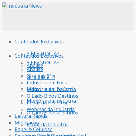
Conteúdos Exclusivos
5 PERGUNTAS
Conteúdos Exclusivos
5 PERGUNTAS
Análise
Análise
Giro das 21h
Giro das 21h
Indústria em Foco
Indústria em Foco
Memória da Indústria
O Lado B dos Destinos
Memória da Indústria
Radar da Indústria
Webinar da Indústria
O Lado B dos Destinos
Leitura Rápida
Mineração
Radar da Indústria
Papel & Celulose