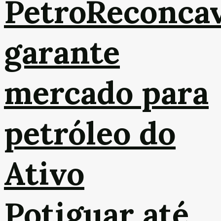
PetroReconca
garante
mercado para
petróleo do
Ativo
Potiguar até