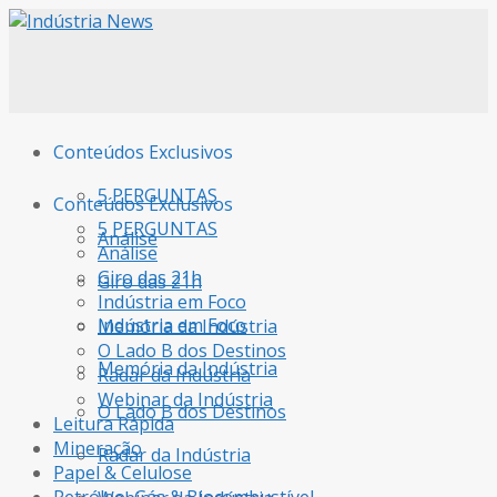
Conteúdos Exclusivos
5 PERGUNTAS
Conteúdos Exclusivos
5 PERGUNTAS
Análise
Análise
Giro das 21h
Giro das 21h
Indústria em Foco
Indústria em Foco
Memória da Indústria
O Lado B dos Destinos
Memória da Indústria
Radar da Indústria
Webinar da Indústria
O Lado B dos Destinos
Leitura Rápida
Mineração
Radar da Indústria
Papel & Celulose