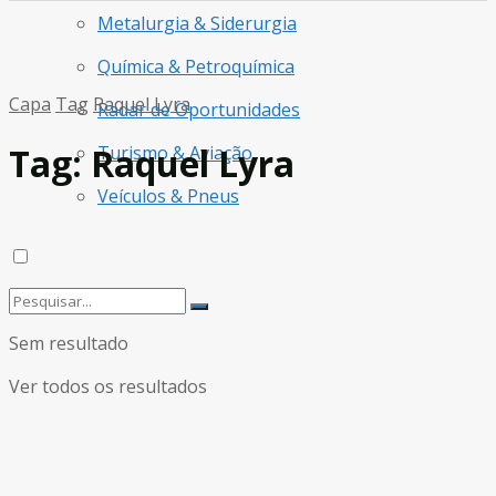
Metalurgia & Siderurgia
Química & Petroquímica
Capa
Tag
Raquel Lyra
Radar de Oportunidades
Tag:
Raquel Lyra
Turismo & Aviação
Veículos & Pneus
Sem resultado
Ver todos os resultados