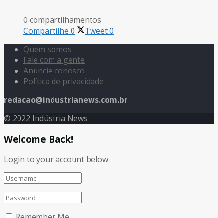
0 compartilhamentos
Compartilhe
0
Tweet
0
Quem somos
Fale com a gente
Anuncie conosco
Política de privacidade
redacao@industrianews.com.br
© 2022 Indústria News
Welcome Back!
Login to your account below
Remember Me