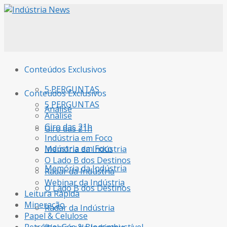
Conteúdos Exclusivos
5 PERGUNTAS
Conteúdos Exclusivos
5 PERGUNTAS
Análise
Análise
Giro das 21h
Giro das 21h
Indústria em Foco
Indústria em Foco
Memória da Indústria
O Lado B dos Destinos
Memória da Indústria
Radar da Indústria
Webinar da Indústria
O Lado B dos Destinos
Leitura Rápida
Mineração
Radar da Indústria
Papel & Celulose