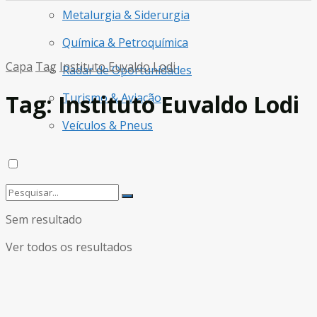
Metalurgia & Siderurgia
Química & Petroquímica
Capa
Tag
Instituto Euvaldo Lodi
Radar de Oportunidades
Tag:
Instituto Euvaldo Lodi
Turismo & Aviação
Veículos & Pneus
Sem resultado
Ver todos os resultados