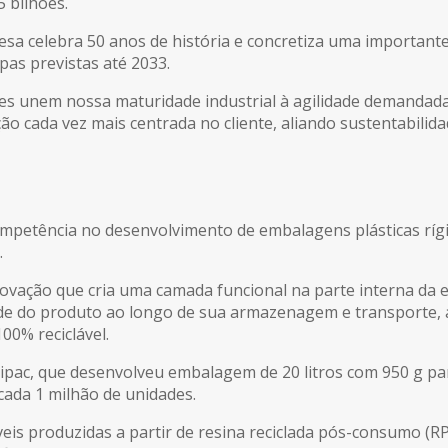
5 bilhões.
a celebra 50 anos de história e concretiza uma importante
pas previstas até 2033.
ntes unem nossa maturidade industrial à agilidade demanda
 cada vez mais centrada no cliente, aliando sustentabilida
mpetência no desenvolvimento de embalagens plásticas rígi
.
inovação que cria uma camada funcional na parte interna d
idade do produto ao longo de sua armazenagem e transporte,
0% reciclável.
nipac, que desenvolveu embalagem de 20 litros com 950 g p
cada 1 milhão de unidades.
eis produzidas a partir de resina reciclada pós-consumo (R