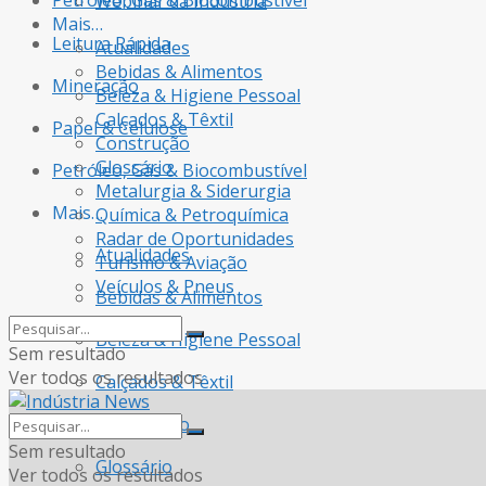
Petróleo, Gás & Biocombustível
Webinar da Indústria
Mais…
Leitura Rápida
Atualidades
Bebidas & Alimentos
Mineração
Beleza & Higiene Pessoal
Calçados & Têxtil
Papel & Celulose
Construção
Glossário
Petróleo, Gás & Biocombustível
Metalurgia & Siderurgia
Mais…
Química & Petroquímica
Radar de Oportunidades
Atualidades
Turismo & Aviação
Veículos & Pneus
Bebidas & Alimentos
Beleza & Higiene Pessoal
Sem resultado
Ver todos os resultados
Calçados & Têxtil
Construção
Sem resultado
Glossário
Ver todos os resultados