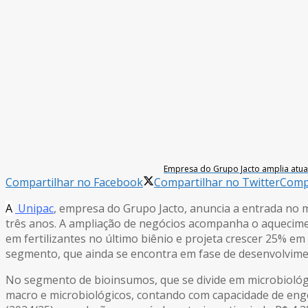
Empresa do Grupo Jacto amplia atua
Compartilhar no Facebook
Compartilhar no Twitter
Compa
A
Unipac
, empresa do Grupo Jacto, anuncia a entrada no m
três anos. A ampliação de negócios acompanha o aquecim
em fertilizantes no último biênio e projeta crescer 25% e
segmento, que ainda se encontra em fase de desenvolvime
No segmento de bioinsumos, que se divide em microbiológi
macro e microbiológicos, contando com capacidade de engen