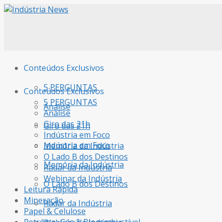
Conteúdos Exclusivos
5 PERGUNTAS
Conteúdos Exclusivos
5 PERGUNTAS
Análise
Análise
Giro das 21h
Giro das 21h
Indústria em Foco
Indústria em Foco
Memória da Indústria
O Lado B dos Destinos
Memória da Indústria
Radar da Indústria
Webinar da Indústria
O Lado B dos Destinos
Leitura Rápida
Mineração
Radar da Indústria
Papel & Celulose