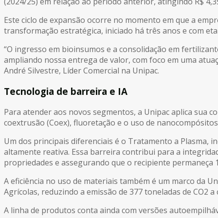
(2024/25) em relação ao período anterior, atingindo R$ 4,3
Este ciclo de expansão ocorre no momento em que a empres
transformação estratégica, iniciado há três anos e com eta
“O ingresso em bioinsumos e a consolidação em fertiliza
ampliando nossa entrega de valor, com foco em uma atuação
André Silvestre, Líder Comercial na Unipac.
Tecnologia de barreira e IA
Para atender aos novos segmentos, a Unipac aplica sua co
coextrusão (Coex), fluoretação e o uso de nanocompósitos
Um dos principais diferenciais é o Tratamento a Plasma, 
altamente reativa. Essa barreira contribui para a integr
propriedades e assegurando que o recipiente permaneça 10
A eficiência no uso de materiais também é um marco da U
Agrícolas, reduzindo a emissão de 377 toneladas de CO2 a 
A linha de produtos conta ainda com versões autoempilháv