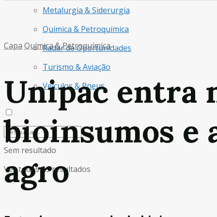
Metalurgia & Siderurgia
Química & Petroquímica
Capa
Química & Petroquímica
Radar de Oportunidades
Turismo & Aviação
Unipac entra 
Veículos & Pneus
bioinsumos e 
Sem resultado
agro
Ver todos os resultados