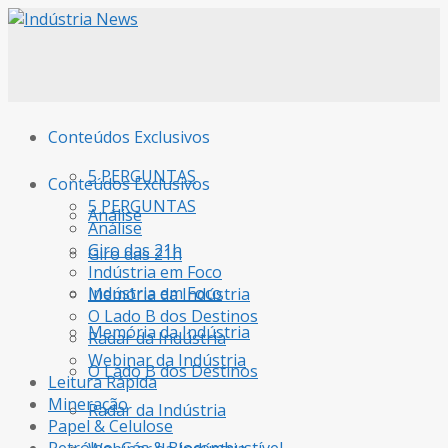
Conteúdos Exclusivos
5 PERGUNTAS
Conteúdos Exclusivos
5 PERGUNTAS
Análise
Análise
Giro das 21h
Giro das 21h
Indústria em Foco
Indústria em Foco
Memória da Indústria
O Lado B dos Destinos
Memória da Indústria
Radar da Indústria
Webinar da Indústria
O Lado B dos Destinos
Leitura Rápida
Mineração
Radar da Indústria
Papel & Celulose