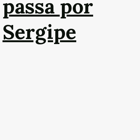
passa por
Sergipe