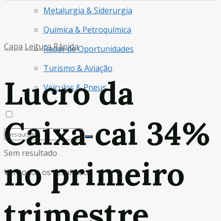
Metalurgia & Siderurgia
Química & Petroquímica
Capa
Leitura Rápida
Radar de Oportunidades
Turismo & Aviação
Lucro da
Veículos & Pneus
Caixa cai 34%
Sem resultado
no primeiro
Ver todos os resultados
trimestre