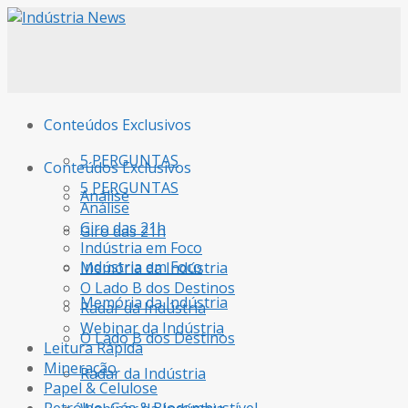
Conteúdos Exclusivos
5 PERGUNTAS
Conteúdos Exclusivos
5 PERGUNTAS
Análise
Análise
Giro das 21h
Giro das 21h
Indústria em Foco
Indústria em Foco
Memória da Indústria
O Lado B dos Destinos
Memória da Indústria
Radar da Indústria
Webinar da Indústria
O Lado B dos Destinos
Leitura Rápida
Mineração
Radar da Indústria
Papel & Celulose