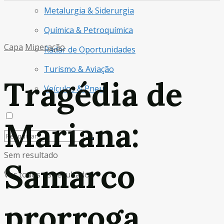
Metalurgia & Siderurgia
Química & Petroquímica
Capa
Mineração
Radar de Oportunidades
Turismo & Aviação
Tragédia de
Veículos & Pneus
Mariana:
Sem resultado
Samarco
Ver todos os resultados
prorroga