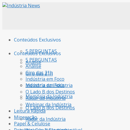
Conteúdos Exclusivos
5 PERGUNTAS
Conteúdos Exclusivos
5 PERGUNTAS
Análise
Análise
Giro das 21h
Giro das 21h
Indústria em Foco
Indústria em Foco
Memória da Indústria
O Lado B dos Destinos
Memória da Indústria
Radar da Indústria
Webinar da Indústria
O Lado B dos Destinos
Leitura Rápida
Mineração
Radar da Indústria
Papel & Celulose