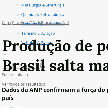
Metalurgia & Siderurgia
Química & Petroquímica
Capa
Petróleo, Gás & Biocombustível
Radar de Oportunidades
Turismo & Aviação
Produção de pe
Veículos & Pneus
Brasil salta 
Sem resultado
Ver todos os resultados
Dados da ANP confirmam a força do p
país