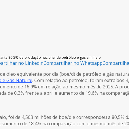
arante 80,5% da produção nacional de petróleo e gás em maio
rtilhar no Linkedin
Compartilhar no Whatsapp
Compartilh
 de óleo equivalente por dia (boe/d) de petróleo e gás natur
o e Gás Natural
. Com relação ao petróleo, foram extraídos 4,
umento de 16,9% em relação ao mesmo mês de 2025. A produ
ueda de 0,3% frente a abril e aumento de 19,6% na comparaç
maio, foi de 4,503 milhões de boe/d e correspondeu a 80,5% d
crescimento de 18,4% na comparação com o mesmo mês de 20