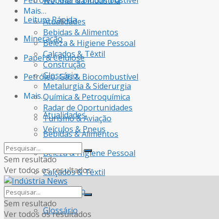
Petróleo, Gás & Biocombustível
Webinar da Indústria
Mais…
Leitura Rápida
Atualidades
Bebidas & Alimentos
Mineração
Beleza & Higiene Pessoal
Calçados & Têxtil
Papel & Celulose
Construção
Glossário
Petróleo, Gás & Biocombustível
Metalurgia & Siderurgia
Mais…
Química & Petroquímica
Radar de Oportunidades
Atualidades
Turismo & Aviação
Veículos & Pneus
Bebidas & Alimentos
Beleza & Higiene Pessoal
Sem resultado
Ver todos os resultados
Calçados & Têxtil
Construção
Sem resultado
Glossário
Ver todos os resultados