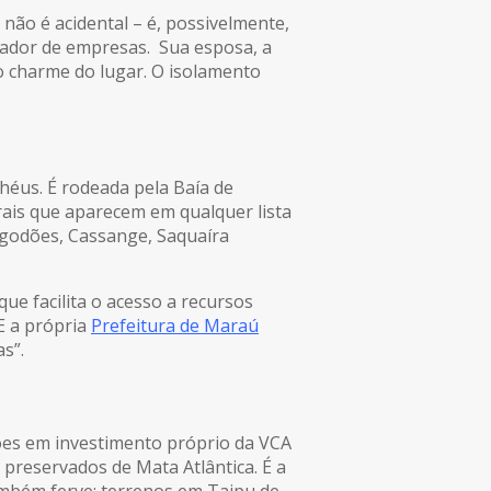
 não é acidental – é, possivelmente,
strador de empresas. Sua esposa, a
o charme do lugar. O isolamento
lhéus. É rodeada pela Baía de
rais que aparecem em qualquer lista
Algodões, Cassange, Saquaíra
ue facilita o acesso a recursos
E a própria
Prefeitura de Maraú
s”.
hões em investimento próprio da VCA
 preservados de Mata Atlântica. É a
ambém ferve: terrenos em Taipu de