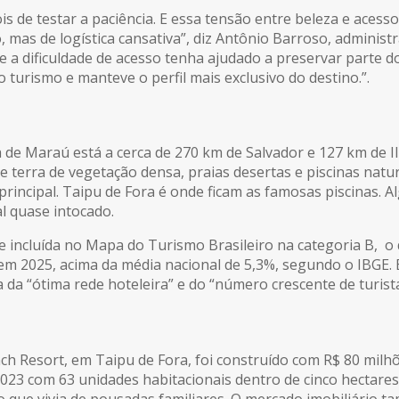
 de testar a paciência. E essa tensão entre beleza e acesso
jo, mas de logística cansativa”, diz Antônio Barroso, admini
 a dificuldade de acesso tenha ajudado a preservar parte d
o turismo e manteve o perfil mais exclusivo do destino.”.
a de Maraú está a cerca de 270 km de Salvador e 127 km de I
 terra de vegetação densa, praias desertas e piscinas natu
principal. Taipu de Fora é onde ficam as famosas piscinas. 
l quase intocado.
e incluída no Mapa do Turismo Brasileiro na categoria B, o q
 em 2025, acima da média nacional de 5,3%, segundo o IBGE. 
 da “ótima rede hoteleira” e do “número crescente de turista
ach Resort, em Taipu de Fora, foi construído com R$ 80 mil
2023 com 63 unidades habitacionais dentro de cinco hectares
 que vivia de pousadas familiares. O mercado imobiliário t