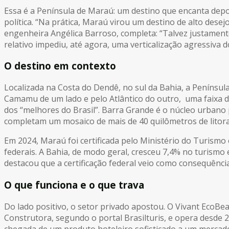
Essa é a Península de Maraú: um destino que encanta depois
política. “Na prática, Maraú virou um destino de alto dese
engenheira Angélica Barroso, completa: “Talvez justamente
relativo impediu, até agora, uma verticalização agressiva d
O destino em contexto
Localizada na Costa do Dendê, no sul da Bahia, a Penínsul
Camamu de um lado e pelo Atlântico do outro, uma faixa de
dos “melhores do Brasil”. Barra Grande é o núcleo urbano 
completam um mosaico de mais de 40 quilômetros de litora
Em 2024, Maraú foi certificada pelo Ministério do Turismo 
federais. A Bahia, de modo geral, cresceu 7,4% no turismo
destacou que a certificação federal veio como consequência
O que funciona e o que trava
Do lado positivo, o setor privado apostou. O Vivant EcoBe
Construtora, segundo o portal Brasilturis, e opera desde 
chegada de um produto hoteleiro sofisticado a um mercado