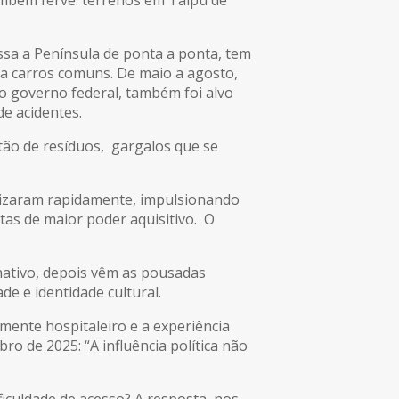
ssa a Península de ponta a ponta, tem
ra carros comuns. De maio a agosto,
o governo federal, também foi alvo
de acidentes.
stão de resíduos, gargalos que se
rizaram rapidamente, impulsionando
tas de maior poder aquisitivo. O
rnativo, depois vêm as pousadas
de e identidade cultural.
mente hospitaleiro e a experiência
o de 2025: “A influência política não
ficuldade de acesso? A resposta, nos