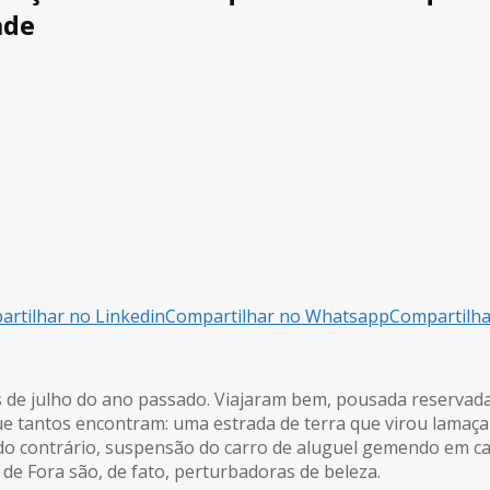
ade
rtilhar no Linkedin
Compartilhar no Whatsapp
Compartilh
ias de julho do ano passado. Viajaram bem, pousada reservad
ue tantos encontram: uma estrada de terra que virou lamaçal
do contrário, suspensão do carro de aluguel gemendo em c
de Fora são, de fato, perturbadoras de beleza.