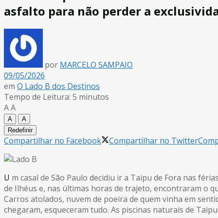
asfalto para não perder a exclusivid
por
MARCELO SAMPAIO
09/05/2026
em
O Lado B dos Destinos
Tempo de Leitura: 5 minutos
A
A
A
A
Redefinir
Compartilhar no Facebook
Compartilhar no Twitter
Compa
U
m casal de São Paulo decidiu ir a Taipu de Fora nas fér
de Ilhéus e, nas últimas horas de trajeto, encontraram o q
Carros atolados, nuvem de poeira de quem vinha em senti
chegaram, esqueceram tudo. As piscinas naturais de Taipu 