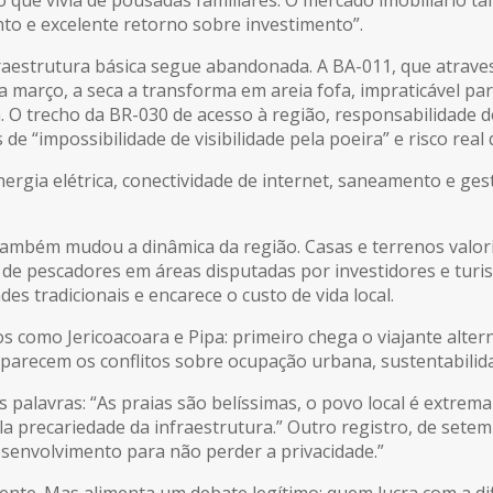
o e excelente retorno sobre investimento”.
fraestrutura básica segue abandonada. A BA-011, que atrave
a março, a seca a transforma em areia fofa, impraticável pa
 O trecho da BR-030 de acesso à região, responsabilidade d
e “impossibilidade de visibilidade pela poeira” e risco real 
nergia elétrica, conectividade de internet, saneamento e ge
também mudou a dinâmica da região. Casas e terrenos valo
de pescadores em áreas disputadas por investidores e turis
tradicionais e encarece o custo de vida local.
nos como
Jericoacoara
e
Pipa
: primeiro chega o viajante alte
 aparecem os conflitos sobre ocupação urbana, sustentabilida
palavras: “As praias são belíssimas, o povo local é extrema
 precariedade da infraestrutura.” Outro registro, de setembr
esenvolvimento para não perder a privacidade.”
mente. Mas alimenta um debate legítimo: quem lucra com a di