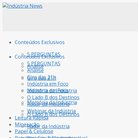
Conteúdos Exclusivos
5 PERGUNTAS
Conteúdos Exclusivos
5 PERGUNTAS
Análise
Análise
Giro das 21h
Giro das 21h
Indústria em Foco
Indústria em Foco
Memória da Indústria
O Lado B dos Destinos
Memória da Indústria
Radar da Indústria
Webinar da Indústria
O Lado B dos Destinos
Leitura Rápida
Mineração
Radar da Indústria
Papel & Celulose