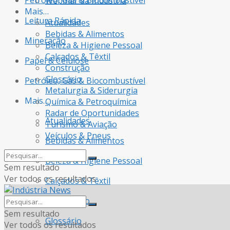
Petróleo, Gás & Biocombustível
Webinar da Indústria
Mais…
Leitura Rápida
Atualidades
Bebidas & Alimentos
Mineração
Beleza & Higiene Pessoal
Calçados & Têxtil
Papel & Celulose
Construção
Glossário
Petróleo, Gás & Biocombustível
Metalurgia & Siderurgia
Mais…
Química & Petroquímica
Radar de Oportunidades
Atualidades
Turismo & Aviação
Veículos & Pneus
Bebidas & Alimentos
Beleza & Higiene Pessoal
Sem resultado
Ver todos os resultados
Calçados & Têxtil
Construção
Sem resultado
Glossário
Ver todos os resultados