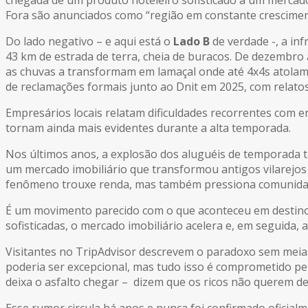
Fora são anunciados como “região em constante cresciment
Do lado negativo – e aqui está o
Lado B
de verdade -, a in
43 km de estrada de terra, cheia de buracos. De dezembro 
as chuvas a transformam em lamaçal onde até 4x4s atolam.
de reclamações formais junto ao Dnit em 2025, com relatos d
Empresários locais relatam dificuldades recorrentes com e
tornam ainda mais evidentes durante a alta temporada.
Nos últimos anos, a explosão dos aluguéis de temporada 
um mercado imobiliário que transformou antigos vilarejos 
fenômeno trouxe renda, mas também pressiona comunidades 
É um movimento parecido com o que aconteceu em desti
sofisticadas, o mercado imobiliário acelera e, em seguida,
Visitantes no TripAdvisor descrevem o paradoxo sem meias 
poderia ser excepcional, mas tudo isso é comprometido pela
deixa o asfalto chegar – dizem que os ricos não querem d
Esse rumor circula há anos e nunca foi confirmado oficial