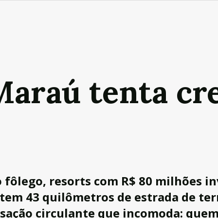
Maraú tenta cr
 o fôlego, resorts com R$ 80 milhões i
 tem 43 quilômetros de estrada de te
cusação circulante que incomoda: que