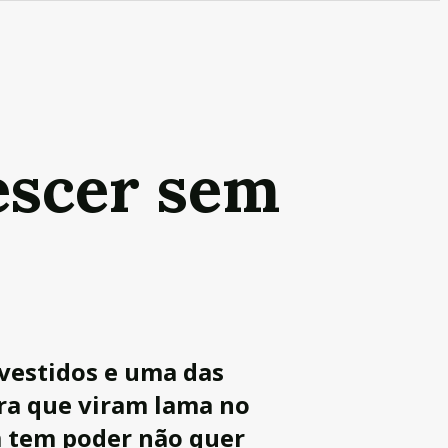
escer sem
nvestidos e uma das
rra que viram lama no
m tem poder não quer