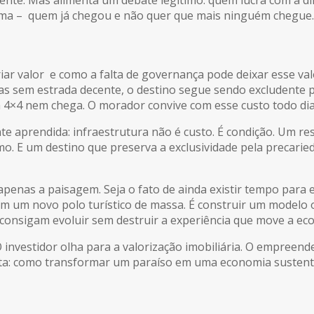
sma – quem já chegou e não quer que mais ninguém chegue.
r valor e como a falta de governança pode deixar esse valo
Mas sem estrada decente, o destino segue sendo excludente p
 4×4 nem chega. O morador convive com esse custo todo dia
te aprendida: infraestrutura não é custo. É condição. Um re
mo. E um destino que preserva a exclusividade pela precari
apenas a paisagem. Seja o fato de ainda existir tempo para 
m um novo polo turístico de massa. É construir um modelo
 consigam evoluir sem destruir a experiência que move a eco
 O investidor olha para a valorização imobiliária. O empree
a: como transformar um paraíso em uma economia sustentá