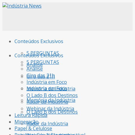
Conteúdos Exclusivos
5 PERGUNTAS
Conteúdos Exclusivos
5 PERGUNTAS
Análise
Análise
Giro das 21h
Giro das 21h
Indústria em Foco
Indústria em Foco
Memória da Indústria
O Lado B dos Destinos
Memória da Indústria
Radar da Indústria
Webinar da Indústria
O Lado B dos Destinos
Leitura Rápida
Mineração
Radar da Indústria
Papel & Celulose