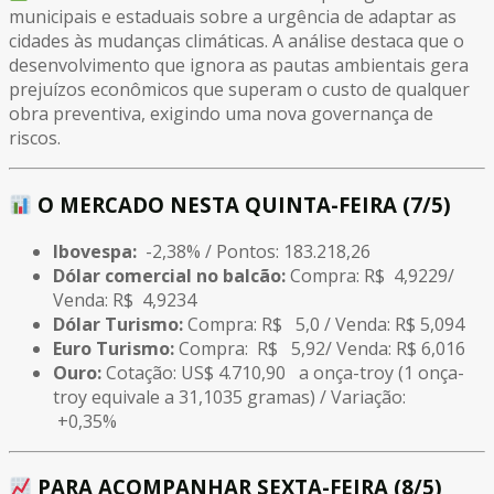
municipais e estaduais sobre a urgência de adaptar as
cidades às mudanças climáticas. A análise destaca que o
desenvolvimento que ignora as pautas ambientais gera
prejuízos econômicos que superam o custo de qualquer
obra preventiva, exigindo uma nova governança de
riscos.
O MERCADO NESTA QUINTA-FEIRA (7/5)
Ibovespa:
-2,38% / Pontos: 183.218,26
Dólar comercial no balcão:
Compra: R$ 4,9229/
Venda: R$ 4,9234
Dólar Turismo:
Compra: R$ 5,0 / Venda: R$ 5,094
Euro Turismo:
Compra: R$ 5,92/ Venda: R$ 6,016
Ouro:
Cotação: US$ 4.710,90 a onça-troy (1 onça-
troy equivale a 31,1035 gramas) / Variação:
+0,35%
PARA ACOMPANHAR SEXTA-FEIRA (8/5)