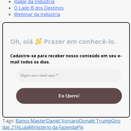
Radar da Indústria
O Lado B dos Destinos
Webinar da Indústria
Oh, olá
Prazer em conhecê-lo.
Cadastre-se para receber nosso conteúdo em seu e-
mail todos os dias.
Tags:
Banco Master
Daniel Vorcaro
Donald Trump
Giro
das 21h
Lula
Ministério da Fazenda
Pix