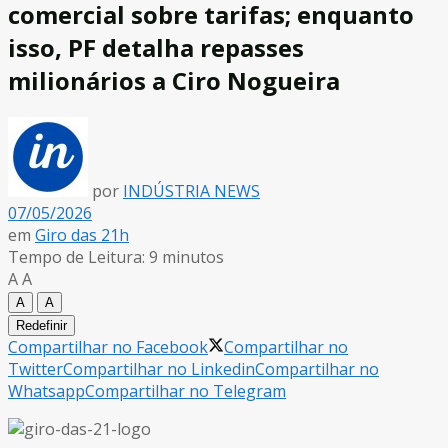
comercial sobre tarifas; enquanto
isso, PF detalha repasses
milionários a Ciro Nogueira
por
INDÚSTRIA NEWS
07/05/2026
em
Giro das 21h
Tempo de Leitura: 9 minutos
A
A
A
A
Redefinir
Compartilhar no Facebook
Compartilhar no
Twitter
Compartilhar no Linkedin
Compartilhar no
Whatsapp
Compartilhar no Telegram