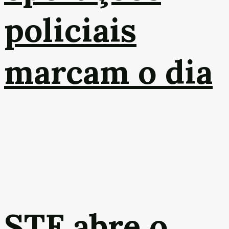
policiais
marcam o dia
STF abre o