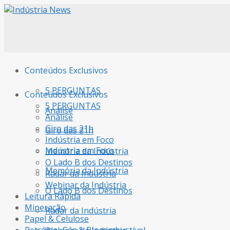
Conteúdos Exclusivos
5 PERGUNTAS
Conteúdos Exclusivos
5 PERGUNTAS
Análise
Análise
Giro das 21h
Giro das 21h
Indústria em Foco
Indústria em Foco
Memória da Indústria
O Lado B dos Destinos
Memória da Indústria
Radar da Indústria
Webinar da Indústria
O Lado B dos Destinos
Leitura Rápida
Mineração
Radar da Indústria
Papel & Celulose