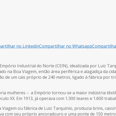
rtilhar no Linkedin
Compartilhar no Whatsapp
Compartilh
Empório Industrial do Norte (CEIN), idealizada por Luiz T
do na Boa Viagem, então área periférica e alagadiça da cida
o de um cais próprio de 240 metros, ligado à fábrica por tr
ia mulheres – a Empório tornou-se a maior indústria têxtil
éculo XX. Em 1913, já operava com 1.300 teares e 1.600 traba
 Viagem ou fábrica de Luiz Tarquínio, produzia brins, cassi
ntava com seu próprio ancoradouro e uma ponte de 150 metr