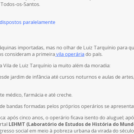
 Todos-os-Santos.
s dispostos paralelamente
áquinas importadas, mas no olhar de Luiz Tarquínio para q
os consideram a primeira
vila operária
do país.
a Vila de Luiz Tarquínio ia muito além da moradia:
esde jardim de infância até cursos noturnos e aulas de art
 médico, farmácia e até creche.
nde bandas formadas pelos próprios operários se apresent
ca: após cinco anos, o operário ficava isento do aluguel; a
rtal
LEHMT (Laboratório de Estudos de História do Mund
resso social em meio à pobreza urbana da virada do século