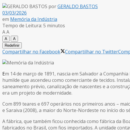
por
GERALDO BASTOS
03/03/2026
em
Memória da Indústria
Tempo de Leitura: 5 minutos
A
A
A
A
Redefinir
Compartilhar no Facebook
Compartilhar no Twitter
Compa
E
m 14 de março de 1891, nascia em Salvador a Companhia 
humilde que ascendeu como comerciante de tecidos. Instala
saneamento prévio, canalização de nascentes e a construçã
era um projeto de modernidade.
Com 899 teares e 697 operários nos primeiros anos – maior
e Saraiva (2008), a maior do Norte-Nordeste no início do s
A fábrica, que também ficou conhecida como fábrica da Boa
fabricados no Brasil, com fios importados. A unidade co