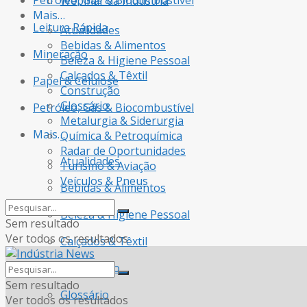
Petróleo, Gás & Biocombustível
Webinar da Indústria
Mais…
Leitura Rápida
Atualidades
Bebidas & Alimentos
Mineração
Beleza & Higiene Pessoal
Calçados & Têxtil
Papel & Celulose
Construção
Glossário
Petróleo, Gás & Biocombustível
Metalurgia & Siderurgia
Mais…
Química & Petroquímica
Radar de Oportunidades
Atualidades
Turismo & Aviação
Veículos & Pneus
Bebidas & Alimentos
Beleza & Higiene Pessoal
Sem resultado
Ver todos os resultados
Calçados & Têxtil
Construção
Sem resultado
Glossário
Ver todos os resultados